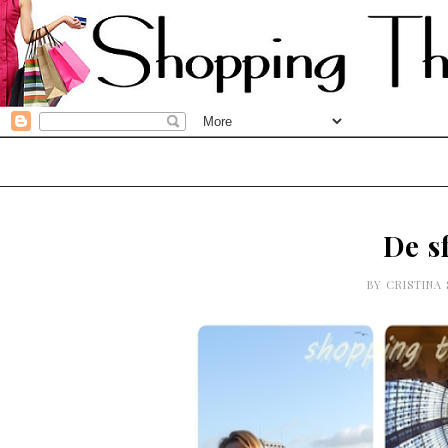
De sf
BY
CRISTINA