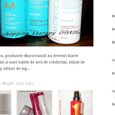
P
D
H
ni, produsele Moroccanoil au devenit foarte
C
și sunt iubite de zeci de celebrități, stiliști de
 editori de top...
D
 Might Also Like
C
D