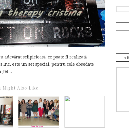
 adevărat sclipicioasă, ce poate fi realizată
A
ls Inc, este un set special, pentru cele obsedate
 gel...
 Might Also Like