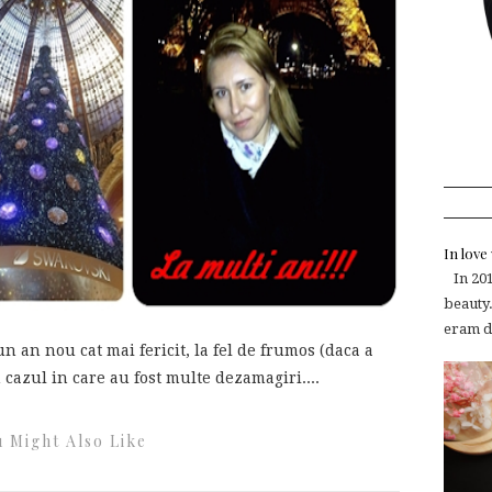
In lov
In 2015
beauty.
eram de
 an nou cat mai fericit, la fel de frumos (daca a
n cazul in care au fost multe dezamagiri....
 Might Also Like