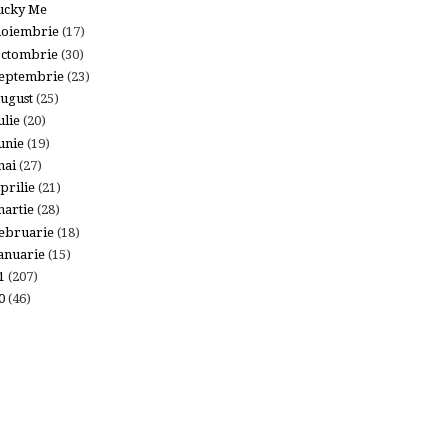
ucky Me
noiembrie
(17)
octombrie
(30)
eptembrie
(23)
ugust
(25)
ulie
(20)
unie
(19)
mai
(27)
prilie
(21)
artie
(28)
ebruarie
(18)
anuarie
(15)
11
(207)
10
(46)