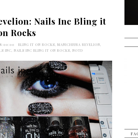
elion: Nails Inc Bling it
on Rocks
8:00:00
BLING IT ON ROCKS
,
MANICHIURA REVELION
,
LS INC
,
NAILS INC BLING IT ON ROCKS
,
NOTD
FA