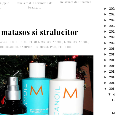
Relaxarea de Duminica
i (ojele
Cum a fost la seminarul de
.
beauty, ...
►
20
►
20
►
20
►
20
matasos si stralucitor
►
20
►
20
00:00
LUCIU SCLIPITOR MOROCCANOIL
,
MOROCCANOIL
,
►
20
ROCCANOIL SAMPON
,
PRODUSE PAR
,
TOP LINE
►
20
►
20
►
20
►
20
►
20
►
20
►
20
▼
20
▼
De
M