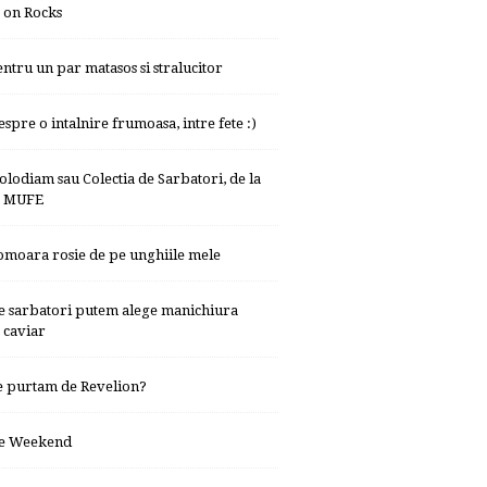
on Rocks
entru un par matasos si stralucitor
espre o intalnire frumoasa, intre fete :)
olodiam sau Colectia de Sarbatori, de la
MUFE
omoara rosie de pe unghiile mele
e sarbatori putem alege manichiura
caviar
e purtam de Revelion?
e Weekend