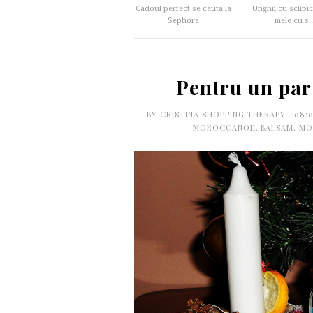
Cadoul perfect se cauta la
Unghii cu sclipic
Sephora
mele cu s..
Pentru un par 
BY
CRISTINA SHOPPING THERAPY
08:
MOROCCANOIL BALSAM
,
MO