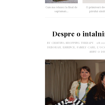
Cum ma relaxez la final de
O primăvară de
saptaman...
părului sănăt
Despre o intalni
BY
CRISTINA SHOPPING THERAPY
08:0
DEBORAH
,
ESSENCE
,
FAMILY CARE
,
L'OC
SUNT O D