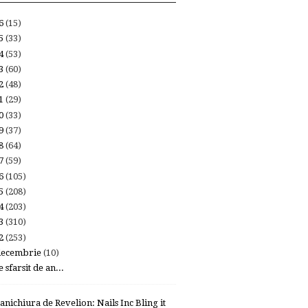
26
(15)
25
(33)
24
(53)
23
(60)
22
(48)
21
(29)
20
(33)
19
(37)
18
(64)
17
(59)
16
(105)
15
(208)
14
(203)
13
(310)
12
(253)
decembrie
(10)
 sfarsit de an...
anichiura de Revelion: Nails Inc Bling it