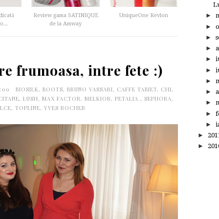
L
►
dicată
Review gama SATINIQUE
UniqueOne Revlon
o...
de la Amway
►
►
s
►
a
►
i
re frumoasa, intre fete :)
►
i
►
0:00
BIOSILK
,
BOOTS
,
BRUNO VASSARI
,
CAFFE TABIET
,
CHI
,
►
a
CITANE
,
LUSH
,
MAX FACTOR
,
MELKIOR
,
PETALIA.
,
SEPHORA
,
►
m
ULCE
,
TOPLINE
,
YVES ROCHER
►
f
►
i
►
20
►
20