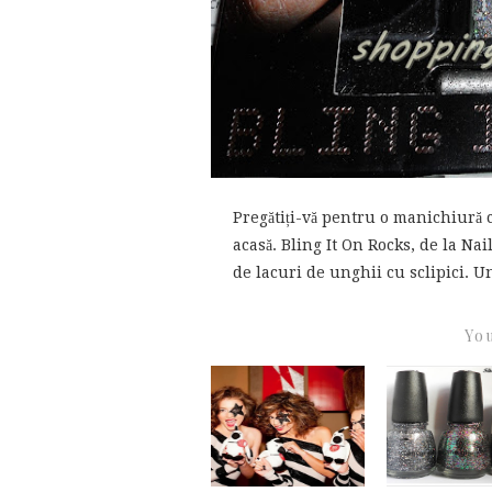
Pregătiți-vă pentru o manichiură cu
acasă. Bling It On Rocks, de la Nai
de lacuri de unghii cu sclipici. Un
You