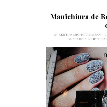
Manichiura de Rev
BY
CRISTINA SHOPPING THERAPY
0
MANICHIURA SCLIPICI
,
NAI