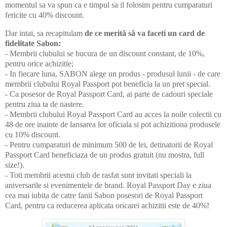
momentul sa va spun ca e timpul sa il folosim pentru cumparaturi
fericite cu 40% discount.
Dar intai, sa recapitulam
de ce merită să va faceti un card de
fidelitate Sabon:
- Membrii clubului se bucura de un discount constant, de 10%,
pentru orice achizitie;
- In fiecare luna, SABON alege un produs - produsul lunii - de care
membrii clubului Royal Passport pot beneficia la un pret special.
- Ca posesor de Royal Passport Card, ai parte de cadouri speciale
pentru ziua ta de nastere.
- Membrii clubului Royal Passport Card au acces la noile colectii cu
48 de ore inainte de lansarea lor oficiala si pot achizitiona produsele
cu 10% discount.
- Pentru cumparaturi de minimum 500 de lei, detinatorii de Royal
Passport Card beneficiaza de un produs gratuit (nu mostra, full
size!).
- Toti membrii acestui club de rasfat sunt invitati speciali la
aniversarile si evenimentele de brand. Royal Passport Day e ziua
cea mai iubita de catre fanii Sabon posesori de Royal Passport
Card, pentru ca reducerea aplicata oricarei achizitii este de 40%!