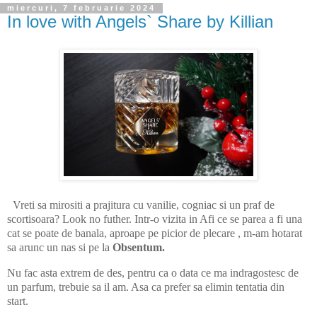
miercuri, 7 februarie 2024
In love with Angels` Share by Killian
Vreti sa mirositi a prajitura cu vanilie, cogniac si un praf de
scortisoara? Look no futher. Intr-o vizita in Afi ce se parea a fi una
cat se poate de banala, aproape pe picior de plecare , m-am hotarat
sa arunc un nas si pe la
Obsentum.
Nu fac asta extrem de des, pentru ca o data ce ma indragostesc de
un parfum, trebuie sa il am. Asa ca prefer sa elimin tentatia din
start.