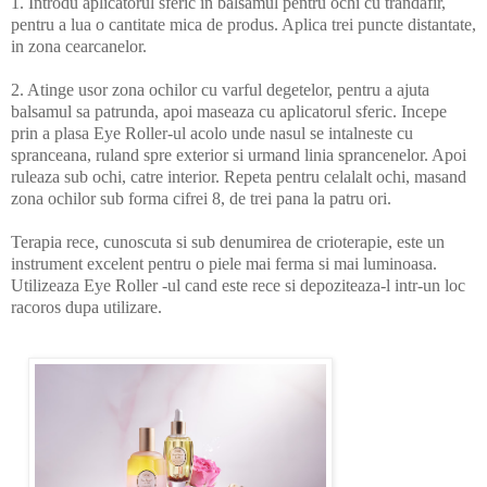
1. Introdu aplicatorul sferic in balsamul pentru ochi cu trandafir,
pentru a lua o cantitate mica de produs. Aplica trei puncte distantate,
in zona cearcanelor.
2. Atinge usor zona ochilor cu varful degetelor, pentru a ajuta
balsamul sa patrunda, apoi maseaza cu aplicatorul sferic. Incepe
prin a plasa Eye Roller-ul acolo unde nasul se intalneste cu
spranceana, ruland spre exterior si urmand linia sprancenelor. Apoi
ruleaza sub ochi, catre interior. Repeta pentru celalalt ochi, masand
zona ochilor sub forma cifrei 8, de trei pana la patru ori.
Terapia rece, cunoscuta si sub denumirea de crioterapie, este un
instrument excelent pentru o piele mai ferma si mai luminoasa.
Utilizeaza Eye Roller -ul cand este rece si depoziteaza-l intr-un loc
racoros dupa utilizare.