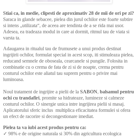
Stiai ca, in medie, clipesti de aproximativ 28 de mii de ori pe zi?
Saraca in glande sebacee, pielea din jurul ochilor este foarte subtire
si intens „utilizata“, de aceea are tendinta de a se rida mai usor.
Adesea, ea tradeaza modul in care ai dormit, ritmul tau de viata si
varsta ta.
Adaugarea in ritualul tau de frumusete a unui produs destinat
ingrijirii ochilor, formulat special in acest scop, iti stimuleaza pielea,
reducand semnele de oboseala, cearcanele si pungile. Folosita in
combinatie cu o crema de fata de zi si de noapte, crema pentru
conturul ochilor este aliatul tau suprem pentru o privire mai
luminoasa.
Noul tratament de ingrijire a pielii de la
SABON
,
balsamul pentru
ochi cu trandafiri
, promite sa hidrateaze, lumineze si calmeze
conturul ochilor. O sinergie unica intre ingrijirea pielii si masaj.
Aplicatorului sferic inclus multiplica eficacitatea formulei si ofera
un efect de racorire si decongestionare imediat.
Pielea ta va iubi acest produs pentru ca:
✓ 98% e de origine naturala si 30% din agricultura ecologica