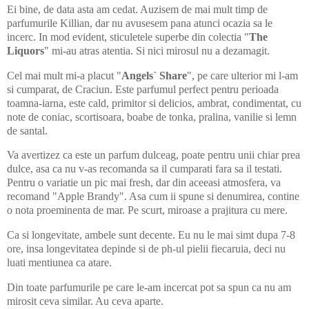
Ei bine, de data asta am cedat. Auzisem de mai mult timp de
parfumurile Killian, dar nu avusesem pana atunci ocazia sa le
incerc. In mod evident, sticuletele superbe din colectia "
The
Liquors
" mi-au atras atentia. Si nici mirosul nu a dezamagit.
Cel mai mult mi-a placut "
Angels` Share
", pe care ulterior mi l-am
si cumparat, de Craciun. Este parfumul perfect pentru perioada
toamna-iarna, este cald, primitor si delicios,
ambrat, condimentat, cu
note de coniac, scortisoara, boabe de tonka, pralina, vanilie si lemn
de santal.
Va avertizez ca este un parfum dulceag, poate pentru unii chiar prea
dulce, asa ca nu v-as recomanda sa il cumparati fara sa il testati.
Pentru o variatie un pic mai fresh, dar din aceeasi atmosfera, va
recomand "Apple Brandy". Asa cum ii spune si denumirea, contine
o nota proeminenta de mar. Pe scurt, miroase a prajitura cu mere.
Ca si longevitate, ambele sunt decente. Eu nu le mai simt dupa 7-8
ore, insa longevitatea depinde si de ph-ul pielii fiecaruia, deci nu
luati mentiunea ca atare.
Din toate parfumurile pe care le-am incercat pot sa spun ca nu am
mirosit ceva similar. Au ceva aparte.