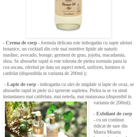
-
Crema de corp
- formula delicata este imbogatita cu sapte uleiuri
botanice, un cocktail din cele mai nutritive lipide ale naturii:
masline, avocado, borage, germeni de grau, jojoba, macadamia,
shea. Se absoarbe rapid si este tolerata de pielea normala pana la
cea uscata, oferind pe data un aspect neted, uniform, luminos si
catifelat (disponibila in varianta de 200ml );
-
Lapte de corp
- imbogatita cu ulei de migdale si lapte de ovaz, se
absoarbe rapid in piele si-i sporeste supletea. Pielea ta se va simti
instantaneu mai catifelata, mai neteda, mai matasoasa (disponibil in
varianta de 200ml);
-
Exfoliant de corp
-
cu un continut
ridicat de sare din
Marea Moarta