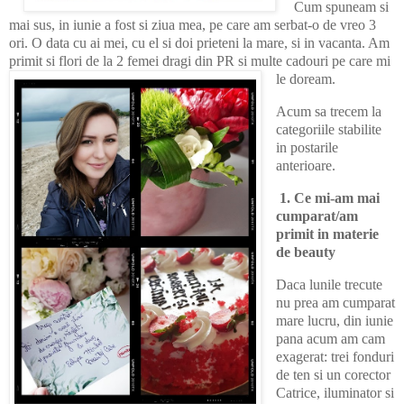
Cum spuneam si
mai sus, in iunie a fost si ziua mea, pe care am serbat-o de vreo 3
ori. O data cu ai mei, cu el si doi prieteni la mare, si in vacanta. Am
primit si flori de la 2 femei dragi din PR si multe cadouri pe care mi
le doream.
Acum sa trecem la
categoriile stabilite
in postarile
anterioare.
1. Ce mi-am mai
cumparat/am
primit in materie
de beauty
Daca lunile trecute
nu prea am cumparat
mare lucru, din iunie
pana acum am cam
exagerat: trei fonduri
de ten si un corector
Catrice, iluminator si