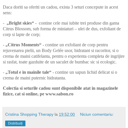
Daca doriti sa oferiti un cadou, exista 3 seturi concepute in acest
sens:
-
„Bright skies“
- contine cele mai iubite trei produse din gama
Citrus Blossom, sub forma de miniaturi – ulei de dus, exfoliant de
corp si lapte de corp;
-
„Citrus Moments“
- contine un exfoliant de corp pentru
rejuvenarea pielii, un Body Gelée usor, hidratant si racoritor, si o
crema de maini catifelanta, pentru o experienta completa de ingrijire
si rasfat, toate gazduite de un saculet de bumbac sic si ecologic.
-
„Totul e in mainile tale“
- contine un sapun lichid delicat si o
crema de maini puternic hidratanta.
Colectia si seturile cadou sunt disponibile atat in magazinele
fizice, cat si online, pe www.sabon.ro
Cristina Shopping Therapy
la
19:52:00
Niciun comentariu:
Distribuiți