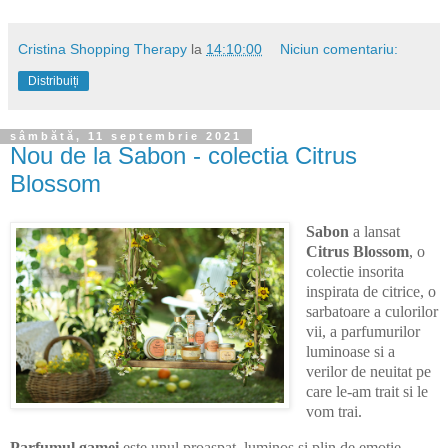
Cristina Shopping Therapy
la
14:10:00
Niciun comentariu:
Distribuiți
sâmbătă, 11 septembrie 2021
Nou de la Sabon - colectia Citrus
Blossom
Sabon
a lansat
Citrus Blossom
, o
colectie insorita
inspirata de citrice, o
sarbatoare a culorilor
vii, a parfumurilor
luminoase si a
verilor de neuitat pe
care le-am trait si le
vom trai.
Parfumul gamei
este unul proaspat, luminos si plin de emotie,