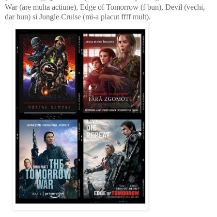
War (are multa actiune), Edge of Tomorrow (f bun), Devil (vechi,
dar bun) si Jungle Cruise (mi-a placut ffff mult).