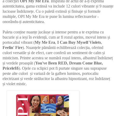
a colecției
OPI My Me Era
. Inspirată de actul de a-ți exprima
autenticitatea, gama extinsă va include 12 culori vibrante și 9 nuanțe
lucioase îndrăznețe. Cu o paletă extinsă și finisaje și formule
multiple, OPI My Me Era te pune în lumina reflectoarelor -
onorându-ți autenticitatea.
Paleta conține nuanțe jucăușe și intense pentru a te exprima cu
bucurie și a ieși în evidență, cum ar fi rozul aprins, movul intens și
portocaliul vibrant (
My Me Era
,
I Can Buy Myself Violets
,
Feelin' Fire
). Nuanțele pământii echilibrează colecția, oferind
culori versatile și de efect, care conferă un sentiment de calm și
misticism. Printre acestea se numără roșul intens, albastrul îndrăzneț
și verdele proaspăt (
You've Been RED, Dream Come Blue,
Pricele$$
). Ojele cu sclipici pot fi purtate singure sau suprapuse
peste alte culori și variază de la galben luminos, portocaliu
electrizant și verde strălucitor la albastru hipnotizant, roz îndrăzneț
și violet mistic.