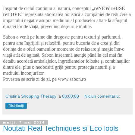
Inspirat de ciclul continuu al naturii, conceptul „
reNEW reUSE
reLOVE”
reprezintă abordarea holistică a companiei de reducere a
impactului negativ asupra mediului al produselor aflate la sfârșitul
duratei lor de viață, prevenind deșeurile inutile.
Sabon a venit pe lume din dragoste pentru texturi şi parfumuri,
pentru arta îngrijirii și relaxării, pentru bucuria de a crea şi din
dorinţa de a oferi oamenilor momente de relaxare şi magie într-o
viață atât de agitată. Sabon înseamnă atenţie până în cel mai fin
detaliu acordată ambalajelor, ingredientelor folosite şi combinaţiilor
dintre ele, plus o neobosită grijă pentru protecţia naturii şi a
mediului înconjurător.
Povestea se scrie zi de zi, pe www.sabon.ro
Cristina Shopping Therapy
la
08:00:00
Niciun comentariu:
Distribuiți
marți, 7 mai 2024
Noutati Real Techniques si EcoTools