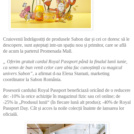
Craiovenii îndrăgostiți de produsele Sabon dar și cei ce doresc să le
descopere, sunt așteptați intr-un spațiu nou și primitor, care se află
de acum la parterul Promenada Mall.
„ Oferim gratuit cardul Royal Passport până la finalul lunii iunie,
ca semn de bun venit celor care abia fac cunoștință cu magicul
univers Sabon”
, a afirmat d-na Elena Stamati, marketing
coordinator la Sabon România.
Posesorii cardului Royal Passport beneficiază oricând de o reducere
de: -10% la orice achiziţie în magazinul fizic sau cel online; de
-25% la „Produsul lunii“ (în fiecare lună alt produs); -40% de Royal
Passport Day. Cât și acces la noile colecții înainte de lansarea lor
oficială.