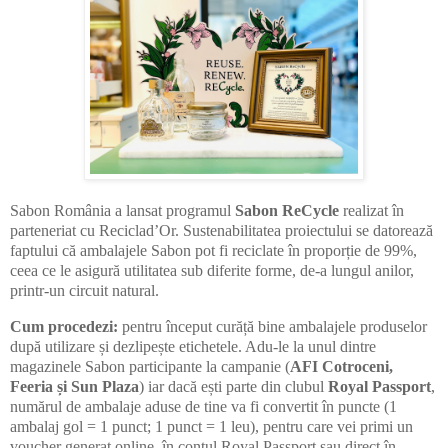
Sabon România a lansat programul
Sabon ReCycle
realizat în
parteneriat cu Reciclad’Or. Sustenabilitatea proiectului se datorează
faptului că ambalajele Sabon pot fi reciclate în proporție de 99%,
ceea ce le asigură utilitatea sub diferite forme, de-a lungul anilor,
printr-un circuit natural.
Cum procedezi:
pentru început curăță bine ambalajele produselor
după utilizare și dezlipește etichetele. Adu-le la unul dintre
magazinele Sabon participante la campanie (
AFI Cotroceni,
Feeria și Sun Plaza
) iar dacă ești parte din clubul
Royal Passport
,
numărul de ambalaje aduse de tine va fi convertit în puncte (1
ambalaj gol = 1 punct; 1 punct = 1 leu), pentru care vei primi un
voucher generat online, în contul Royal Passport sau direct în