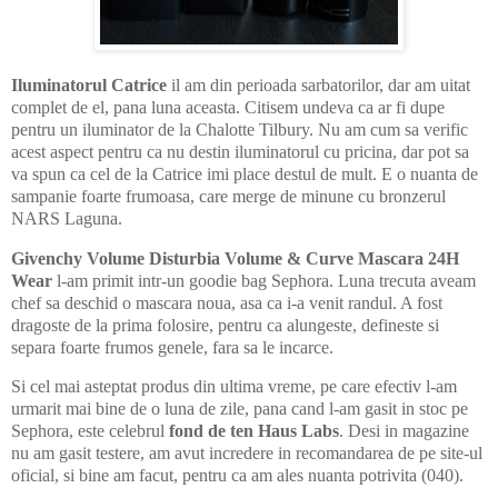
Iluminatorul Catrice
il am din perioada sarbatorilor, dar am uitat
complet de el, pana luna aceasta. Citisem undeva ca ar fi dupe
pentru un iluminator de la Chalotte Tilbury. Nu am cum sa verific
acest aspect pentru ca nu destin iluminatorul cu pricina, dar pot sa
va spun ca cel de la Catrice imi place destul de mult. E o nuanta de
sampanie foarte frumoasa, care merge de minune cu bronzerul
NARS Laguna.
Givenchy Volume Disturbia Volume & Curve Mascara 24H
Wear
l-am primit intr-un goodie bag Sephora. Luna trecuta aveam
chef sa deschid o mascara noua, asa ca i-a venit randul. A fost
dragoste de la prima folosire, pentru ca alungeste, defineste si
separa foarte frumos genele, fara sa le incarce.
Si cel mai asteptat produs din ultima vreme, pe care efectiv l-am
urmarit mai bine de o luna de zile, pana cand l-am gasit in stoc pe
Sephora, este celebrul
fond de ten Haus Labs
. Desi in magazine
nu am gasit testere, am avut incredere in recomandarea de pe site-ul
oficial, si bine am facut, pentru ca am ales nuanta potrivita (040).