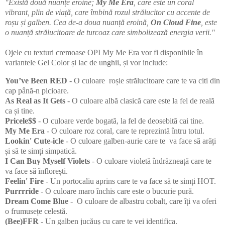
"Există două nuanțe eroine;
My Me Era
, care este un coral
vibrant, plin de viață, care îmbină rozul strălucitor cu accente de
roșu și galben. Cea de-a doua nuanță eroină,
On Cloud Fine
, este
o nuanță strălucitoare de turcoaz care simbolizează energia verii."
Ojele cu texturi cremoase OPI My Me Era vor fi disponibile în
variantele Gel Color și lac de unghii, și vor include:
You’ve Been RED
- O culoare roșie strălucitoare care te va citi din
cap până-n picioare.
As Real as It Gets
- O culoare albă clasică care este la fel de reală
ca și tine.
Pricele$$
- O culoare verde bogată, la fel de deosebită cai tine.
My Me Era
- O culoare roz coral, care te reprezintă întru totul.
Lookin' Cute-icle
- O culoare galben-aurie care te va face să arăți
și să te simți simpatică.
I Can Buy Myself Violets
- O culoare violetă îndrăzneață care te
va face să înflorești.
Feelin' Fire
- Un portocaliu aprins care te va face să te simți HOT.
Purrrride
- O culoare maro închis care este o bucurie pură.
Dream Come Blue
- O culoare de albastru cobalt, care îți va oferi
o frumusețe celestă.
(Bee)FFR
- Un galben jucăuș cu care te vei identifica.