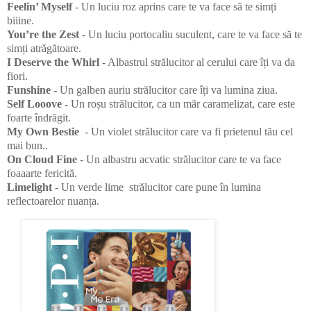
Feelin’ Myself
- Un luciu roz aprins care te va face să te simți
biiine.
You’re the Zest
- Un luciu portocaliu suculent, care te va face să te
simți atrăgătoare.
I Deserve the Whirl
- Albastrul strălucitor al cerului care îți va da
fiori.
Funshine
- Un galben auriu strălucitor care îți va lumina ziua.
Self Looove -
Un roșu strălucitor, ca un măr caramelizat, care este
foarte îndrăgit.
My Own Bestie
- Un violet strălucitor care va fi prietenul tău cel
mai bun..
On Cloud Fine
- Un albastru acvatic strălucitor care te va face
foaaarte fericită.
Limelight
- Un verde lime strălucitor care pune în lumina
reflectoarelor nuanța.