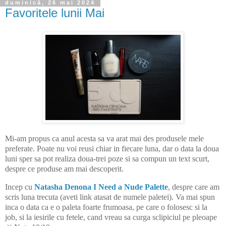
duminică, 26 mai 2024
Favoritele lunii Mai
Mi-am propus ca anul acesta sa va arat mai des produsele mele
preferate. Poate nu voi reusi chiar in fiecare luna, dar o data la doua
luni sper sa pot realiza doua-trei poze si sa compun un text scurt,
despre ce produse am mai descoperit.
Incep cu
Natasha Denona I Need a Nude Palette
, despre care am
scris luna trecuta (aveti link atasat de numele paletei). Va mai spun
inca o data ca e o paleta foarte frumoasa, pe care o folosesc si la
job, si la iesirile cu fetele, cand vreau sa curga sclipiciul pe pleoape