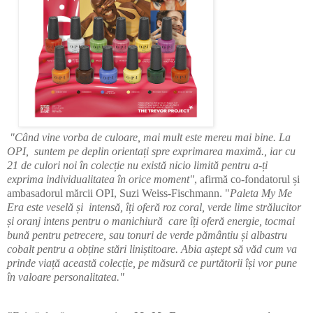
"Când vine vorba de culoare, mai mult este mereu mai bine. La
OPI, suntem pe deplin orientați spre exprimarea maximă., iar cu
21 de culori noi în colecție nu există nicio limită pentru a-ți
exprima individualitatea în orice moment"
, afirmă co-fondatorul și
ambasadorul mărcii OPI, Suzi Weiss-Fischmann. "
Paleta My Me
Era este veselă și intensă, îți oferă roz coral, verde lime strălucitor
și oranj intens pentru o manichiură care îți oferă energie, tocmai
bună pentru petrecere, sau tonuri de verde pământiu și albastru
cobalt pentru a obține stări liniștitoare. Abia aștept să văd cum va
prinde viață această colecție, pe măsură ce purtătorii își vor pune
în valoare personalitatea."