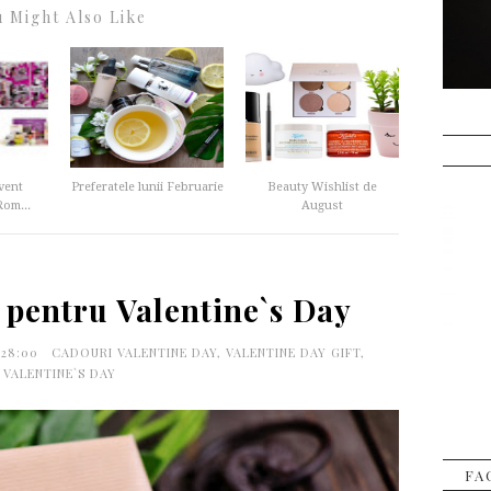
 Might Also Like
vent
Preferatele lunii Februarie
Beauty Wishlist de
Rom...
August
 pentru Valentine`s Day
:28:00
CADOURI VALENTINE DAY
,
VALENTINE DAY GIFT
,
VALENTINE`S DAY
FA