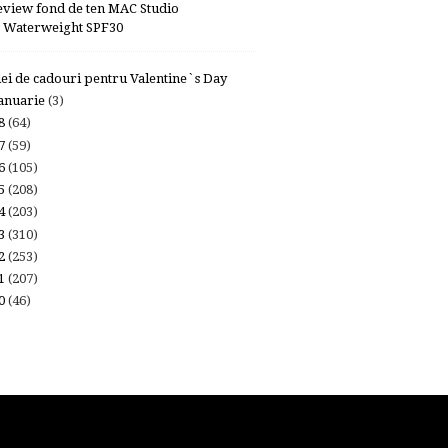
eview fond de ten MAC Studio
Waterweight SPF30
dei de cadouri pentru Valentine`s Day
anuarie
(3)
18
(64)
17
(59)
16
(105)
15
(208)
14
(203)
13
(310)
12
(253)
11
(207)
10
(46)