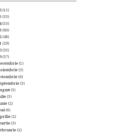
26
(15)
25
(33)
24
(53)
23
(60)
22
(48)
21
(29)
20
(33)
19
(37)
decembrie
(1)
noiembrie
(3)
octombrie
(6)
eptembrie
(3)
ugust
(3)
ulie
(3)
unie
(2)
mai
(6)
prilie
(2)
artie
(3)
ebruarie
(2)