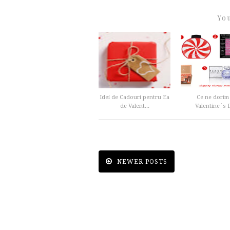
You
Idei de Cadouri pentru Ea
Ce ne dorim
de Valent...
Valentine`s 
NEWER POSTS