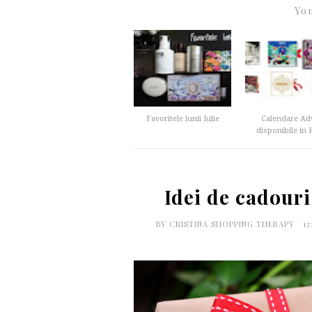
You
Favoritele lunii Iulie
Calendare Ad
disponibile in 
Idei de cadouri
BY
CRISTINA SHOPPING THERAPY
13