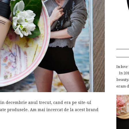
In lov
In 2015
beauty.
eram de
in decembrie anul trecut, cand era pe site-ul
te produsele. Am mai incercat de la acest brand