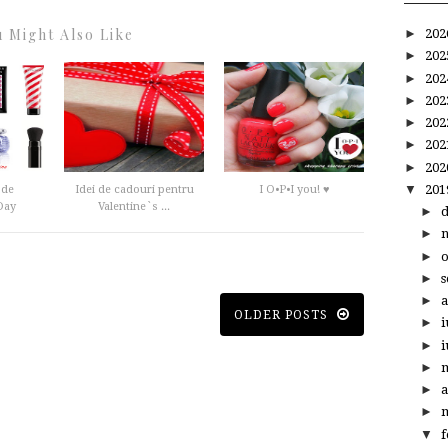
 Might Also Like
►
20
►
20
►
20
►
20
►
20
►
20
►
20
▼
20
 de
Idei de cadouri pentru
I O•P•I you! ♥
Day
Valentine`s ...
►
►
►
►
s
►
a
OLDER POSTS
►
i
►
i
►
►
a
►
m
▼
f