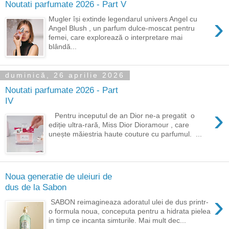
Noutati parfumate 2026 - Part V
›
Mugler își extinde legendarul univers Angel cu
Angel Blush , un parfum dulce-moscat pentru
femei, care explorează o interpretare mai
blândă...
duminică, 26 aprilie 2026
Noutati parfumate 2026 - Part
IV
›
Pentru inceputul de an Dior ne-a pregatit o
ediție ultra-rară, Miss Dior Dioramour , care
unește măiestria haute couture cu parfumul. ...
Noua generatie de uleiuri de
dus de la Sabon
›
SABON reimagineaza adoratul ulei de dus printr-
o formula noua, conceputa pentru a hidrata pielea
in timp ce incanta simturile. Mai mult dec...