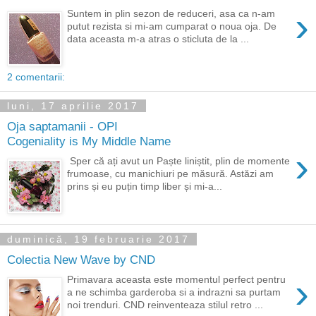
›
Suntem in plin sezon de reduceri, asa ca n-am
putut rezista si mi-am cumparat o noua oja. De
data aceasta m-a atras o sticluta de la ...
2 comentarii:
luni, 17 aprilie 2017
Oja saptamanii - OPI
Cogeniality is My Middle Name
›
Sper că ați avut un Paște liniștit, plin de momente
frumoase, cu manichiuri pe măsură. Astăzi am
prins și eu puțin timp liber și mi-a...
duminică, 19 februarie 2017
Colectia New Wave by CND
›
Primavara aceasta este momentul perfect pentru
a ne schimba garderoba si a indrazni sa purtam
noi trenduri. CND reinventeaza stilul retro ...