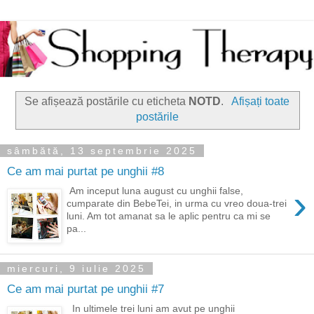
Se afișează postările cu eticheta
NOTD
.
Afișați toate
postările
sâmbătă, 13 septembrie 2025
Ce am mai purtat pe unghii #8
›
Am inceput luna august cu unghii false,
cumparate din BebeTei, in urma cu vreo doua-trei
luni. Am tot amanat sa le aplic pentru ca mi se
pa...
miercuri, 9 iulie 2025
Ce am mai purtat pe unghii #7
In ultimele trei luni am avut pe unghii