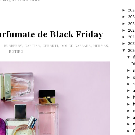
►
20
►
20
►
20
►
20
arfumate de Black Friday
►
20
►
20
0
BURBERRY
,
CARTIER
,
CERRUTI
,
DOLCE GABBANA
,
HERMES
,
▼
20
NOTINO
▼
I
►
►
►
s
►
a
►
i
►
i
►
►
a
►
m
►
f