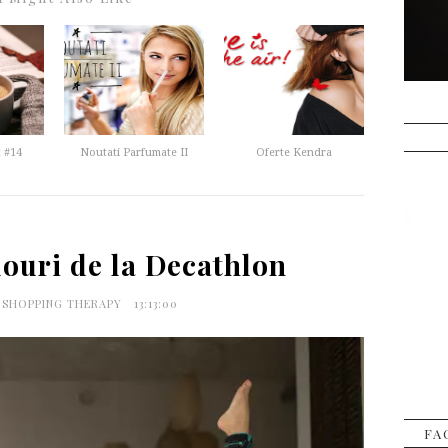
 #14
Noutati Parfumate II
Oferte Kendra
douri de la Decathlon
A SHOPPING THERAPY
13:13:00
FA