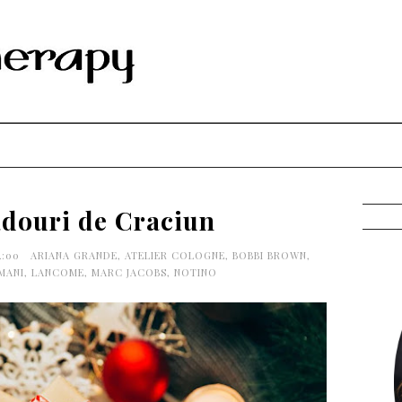
adouri de Craciun
4:00
ARIANA GRANDE
,
ATELIER COLOGNE
,
BOBBI BROWN
,
MANI
,
LANCOME
,
MARC JACOBS
,
NOTINO