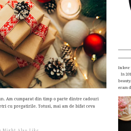
In lov
In 2015
beauty.
eram de
iun. Am cumparat din timp o parte dintre cadouri
ri cu pregatirile. Totusi, mai am de bifat ceva
 Might Also Like