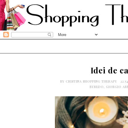
Idei de c
BY
CRISTINA SHOPPING THERAPY
22:5
BYREDO
,
GIORGIO AR