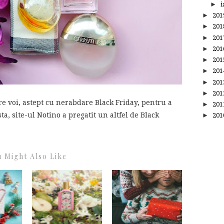
►
i
►
20
►
20
►
20
►
20
►
20
►
20
►
20
►
20
tre voi, astept cu nerabdare Black Friday, pentru a
►
20
, site-ul Notino a pregatit un altfel de Black
►
20
 Might Also Like