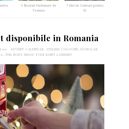
entru
5 Noutati Parfumate de
7 Idei de Cadouri pentru
Toamna
El
t disponibile in Romania
35:00
ADVENT CALENDAR
,
ATELIER COLOGNE
,
DOUGLAS
,
RA
,
THE BODY SHOP
,
YVES SAINT LAURENT