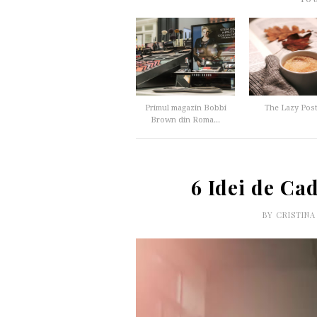
Primul magazin Bobbi
The Lazy Post
Brown din Roma...
6 Idei de Ca
BY
CRISTIN