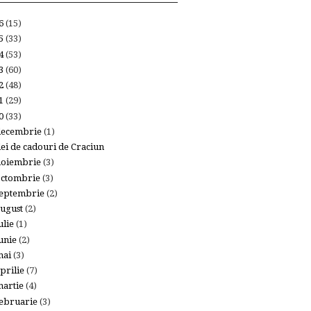
26
(15)
25
(33)
24
(53)
23
(60)
22
(48)
21
(29)
20
(33)
decembrie
(1)
dei de cadouri de Craciun
noiembrie
(3)
octombrie
(3)
eptembrie
(2)
ugust
(2)
ulie
(1)
unie
(2)
mai
(3)
prilie
(7)
artie
(4)
ebruarie
(3)