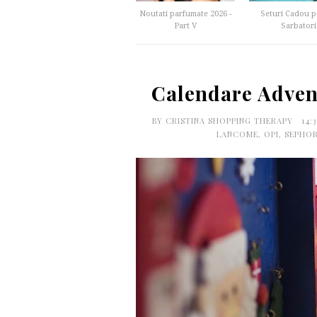
Noutati parfumate 2026 -
Seturi Cadou p
Part V
Sarbatori
Calendare Adven
BY
CRISTINA SHOPPING THERAPY
14:
LANCOME
,
OPI
,
SEPHO