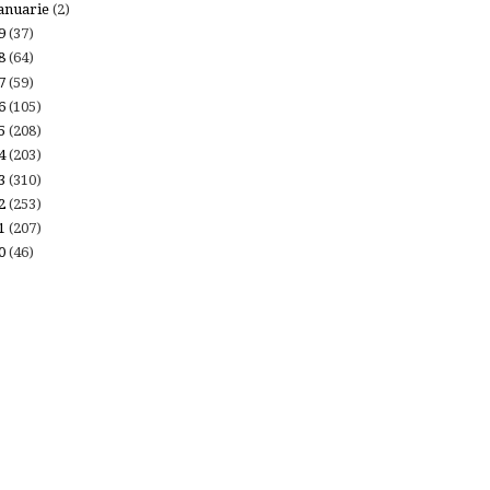
anuarie
(2)
19
(37)
18
(64)
17
(59)
16
(105)
15
(208)
14
(203)
13
(310)
12
(253)
11
(207)
10
(46)