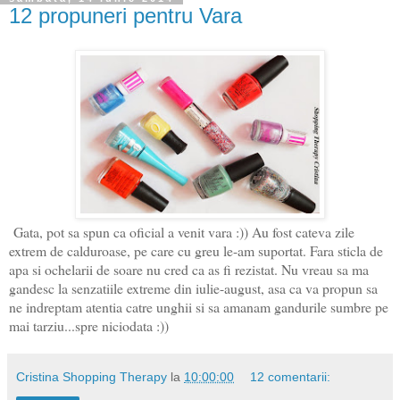
12 propuneri pentru Vara
Gata, pot sa spun ca oficial a venit vara :)) Au fost cateva zile
extrem de calduroase, pe care cu greu le-am suportat. Fara sticla de
apa si ochelarii de soare nu cred ca as fi rezistat. Nu vreau sa ma
gandesc la senzatiile extreme din iulie-august, asa ca va propun sa
ne indreptam atentia catre unghii si sa amanam gandurile sumbre pe
mai tarziu...spre niciodata :))
Cristina Shopping Therapy
la
10:00:00
12 comentarii: