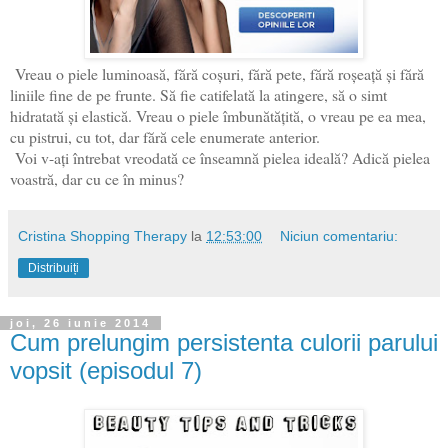
Vreau o piele luminoasă, fără coșuri, fără pete, fără roșeață și fără
liniile fine de pe frunte. Să fie catifelată la atingere, să o simt
hidratată și elastică. Vreau o piele îmbunătățită, o vreau pe ea mea,
cu pistrui, cu tot, dar fără cele enumerate anterior.
Voi v-ați întrebat vreodată ce înseamnă pielea ideală? Adică pielea
voastră, dar cu ce în minus?
Cristina Shopping Therapy
la
12:53:00
Niciun comentariu:
Distribuiți
joi, 26 iunie 2014
Cum prelungim persistenta culorii parului
vopsit (episodul 7)