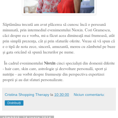
Săptămâna trecută am avut plăcerea să cunosc încă o persoană
minunată, prin intermediul evenimentului Nioxin. Cori Gramescu,
căci despre ea e vorba, mi-a făcut acea dimineață mai frumoasă, atât
prin simplă prezența, cât și prin sfaturile oferite. Vreau să vă spun că
e o tipă de nota zece, sinceră, amuzantă, mereu cu zâmbetul pe buze
și gata oricând să spună lucrurilor pe nume.
Nioxin
În cadrul evenimentului
cinci specialiști din domenii diferite
- hair care, skin care, astrologie și dezvoltare personală, sport și
nutriție - au vorbit despre frumusețe din perspectiva expertizei
proprii și au dat sfaturi personalizate.
Cristina Shopping Therapy
la
10:30:00
Niciun comentariu:
Distribuiți
sâmbătă, 14 iunie 2014