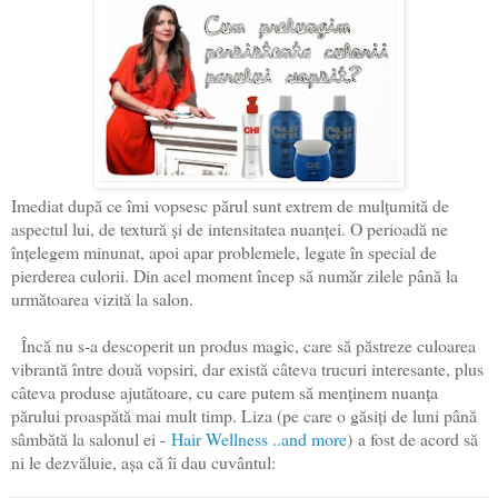
Imediat după ce îmi vopsesc părul sunt extrem de mulțumită de
aspectul lui, de textură și de intensitatea nuanței. O perioadă ne
înțelegem minunat, apoi apar problemele, legate în special de
pierderea culorii. Din acel moment încep să număr zilele până la
următoarea vizită la salon.
Încă nu s-a descoperit un produs magic, care să păstreze culoarea
vibrantă între două vopsiri, dar există câteva trucuri interesante, plus
câteva produse ajutătoare, cu care putem să menținem nuanța
părului proaspătă mai mult timp. Liza (pe care o găsiți de luni până
sâmbătă la salonul ei -
Hair Wellness ..and more
)
a fost de acord să
ni le dezvăluie, așa că îi dau cuvântul: