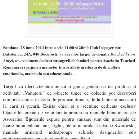
Sambata, 28 iunie 2014 intre orele 11:00 si 20:00 Club Inspayer (str.
Batistei, nr. 24A, 040 Bucuresti) va avea loc targul de donatii
Touched by an
un eveniment dedicat strangerii de fonduri pentru Asociatia Touched
Angel,
Romania si sprijinirii mamelor tinere aflate in situatii de dificultate
emotionala, materiala sau educationala.
Targul va oferi vizitatorilor sai o gama generoasa de produse si
activitati. „Vanatorii” de obiecte unice de colectie pot descoperi
comori ascunse in zona de produse donate, de la haine si accesorii
la carti si jucarii. Exista chiar si o sectiune dedicata exclusiv
bijuteriilor create de voluntari impreuna cu mamele beneficiare ale
Asociatiei. Bijuteriile expuse pentru vanzare sunt din materiale de
foarte buna calitate: aur, argint, pietre naturale si cristale Swarovski,
mamele urmarind indeaproape schitele designerilor sub
supravegherea atenta a trainerilor specializati.