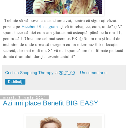
Trebuie să vă povestesc ce zi am avut, pentru că sigur ați văzut
pozele pe
Facebook
/
Instagram
și vă întrebați ce, cum, unde? :) Vă
spun sincer că nici eu n-am știut ce mă așteaptă, până pe la ora 11,
pentru că L`Oreal are cel mai secretos PR :)) Stiam ora și locul de
întâlnire, de unde urma să mergem cu un microbuz într-o locație
secretă, dar mai mult nu. Să vă mai spun că am fost filmate pe toată
durata drumului, dar și a evenimentului?
Cristina Shopping Therapy
la
20:21:00
Un comentariu:
Distribuiți
marți, 3 iunie 2014
Azi imi place Benefit BIG EASY