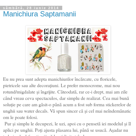
sâmbătă, 28 iunie 2014
Manichiura Saptamanii
Eu nu prea sunt adepta manichiurilor încărcate, cu floricele,
pietricele sau alte decorațiuni. Le prefer monocrome, mai nou
rotund/migdalate și îngrijite. Câteodată, rar ce-i drept, mai am zile
când vreau ceva spectaculos, dar simplu de realizat. Cea mai bună
soluție pe care am găsit-o până acum a fost sub forma stickerelor de
unghii sau water decals. Vă spun sincer că și cel mai neîndemânatic
om le poate folosi.
Pur și simplu le decupezi, le uzi, apoi cu o pensetă iei modelul și îl
aplici pe unghii. Poți ajusta plasarea lui, până se usucă. Așadar nu