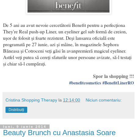
De 5 ani au avut nevoie cercetătorii Benefit pentru a perfecționa
They're Real push-up Liner, un eyeliner gel sub formă de creion,
ușor de folosit și foarte rezistent. Deși lansarea oficială este
programată pe 27 iunie, azi și mâine, în magazinele Sephora
Băneasa și Cotroceni veți găsi în avanpremieră magicul eyeliner.
Astfel veți putea să cereți sfaturile unor persoane avizate, să-l testați
și chiar să-l cumpărați.
Spor la shopping !!!
#benefitcosmetics
#BenefitLinerRO
Cristina Shopping Therapy
la
12:14:00
Niciun comentariu:
Distribuiți
luni, 9 iunie 2014
Beauty Brunch cu Anastasia Soare