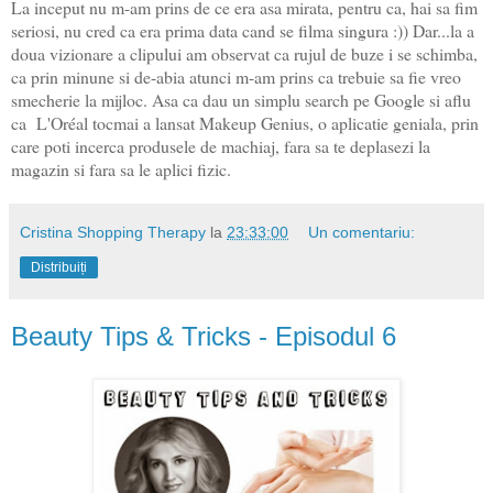
La inceput nu m-am prins de ce era asa mirata, pentru ca, hai sa fim
seriosi, nu cred ca era prima data cand se filma singura :)) Dar...la a
doua vizionare a clipului am observat ca rujul de buze i se schimba,
ca prin minune si de-abia atunci m-am prins ca trebuie sa fie vreo
smecherie la mijloc. Asa ca dau un simplu search pe Google si aflu
ca L'Oréal tocmai a lansat Makeup Genius, o aplicatie geniala, prin
care poti incerca produsele de machiaj, fara sa te deplasezi la
magazin si fara sa le aplici fizic.
Cristina Shopping Therapy
la
23:33:00
Un comentariu:
Distribuiți
Beauty Tips & Tricks - Episodul 6