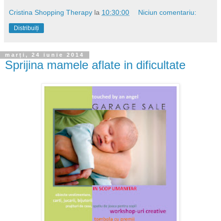
Cristina Shopping Therapy
la
10:30:00
Niciun comentariu:
Distribuiți
marți, 24 iunie 2014
Sprijina mamele aflate in dificultate