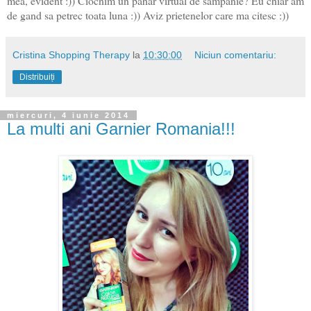
mea, evident :)) Ciocnim un pahar virtual de sampanie? Eu chiar am
de gand sa petrec toata luna :)) Aviz prietenelor care ma citesc :))
Cristina Shopping Therapy
la
10:30:00
Niciun comentariu:
Distribuiți
miercuri, 4 iunie 2014
La multi ani Garnier Romania!!!