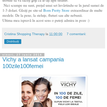
trebuie să vă faceți griji că le-ați lipit strâmb.
Nici scumpe nu sunt, prețul unui set învârtindu-se în jurul sumei de
1-3 dolari. Găsiți pe site-ul
Born Pretty Store
extraordinar de multe
modele. De la pene, la steluțe, fluturi sau alte nebunii.
Ultima mea ispravă în acest sens o puteți admira in poze :)
Cristina Shopping Therapy
la
11:00:00
7 comentarii:
Distribuiți
vineri, 27 iunie 2014
Vichy a lansat campania
100zile100femei