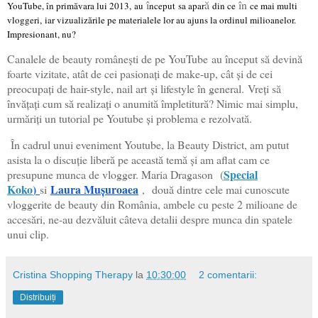
î
ă
în
YouTube, în primăvara lui 2013,
au
nceput sa apar
din ce
ce mai multi
vloggeri,
iar vizualizările pe materialele lor au ajuns la ordinul milioanelor.
Impresionant, nu?
Canalele de beauty românești de pe YouTube
au început să devină
foarte vizitate, atât de cei pasionați de make-up, cât și de cei
preocupați de hair-style, nail art
și lifestyle în general.
Vreți să
învățați cum să realizați o anumită împletitură? Nimic mai simplu,
urmăriți un tutorial pe Youtube și problema e rezolvată.
În cadrul unui eveniment Youtube, la Beauty District, am putut
asista la o discuție liberă pe această temă și am aflat cam ce
Special
presupune munca de vlogger. Maria Dragason
(
Koko
)
Laura Mușuroaea
si
,
două dintre cele mai cunoscute
vloggerite de beauty din România, ambele cu peste 2 milioane de
accesări, ne-au dezvăluit câteva detalii despre munca din spatele
unui clip.
Cristina Shopping Therapy
la
10:30:00
2 comentarii:
Distribuiți