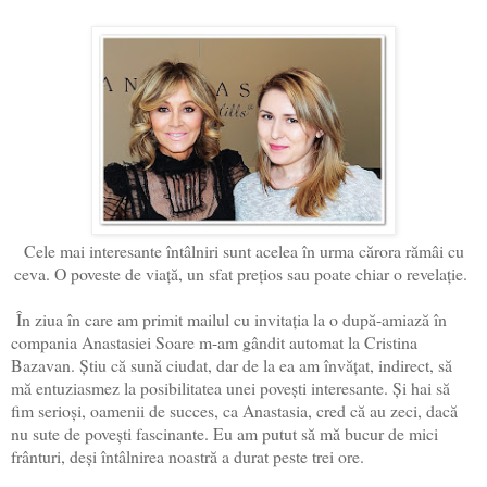
Cele mai interesante întâlniri sunt acelea în urma cărora rămâi cu
ceva. O poveste de viață, un sfat prețios sau poate chiar o revelație.
În ziua în care am primit mailul cu invitația la o după-amiază în
compania Anastasiei Soare m-am gândit automat la Cristina
Bazavan. Știu că sună ciudat, dar de la ea am învățat, indirect, să
mă entuziasmez la posibilitatea unei povești interesante. Și hai să
fim serioși, oamenii de succes, ca Anastasia, cred că au zeci, dacă
nu sute de povești fascinante. Eu am putut să mă bucur de mici
frânturi, deși întâlnirea noastră a durat peste trei ore.