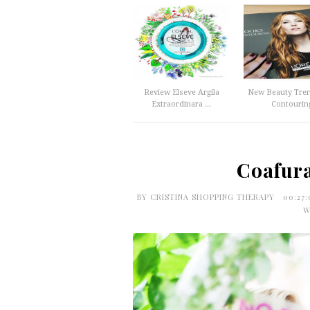
Review Elseve Argila
New Beauty Tren
Extraordinara ...
Contourin
Coafura
BY
CRISTINA SHOPPING THERAPY
00:27
W