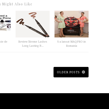
 Might Also Like
oie de
Review Xtreme Lashes
S-a lansat MAQPRO in
Long Lasting B...
Romania
OLDER POSTS