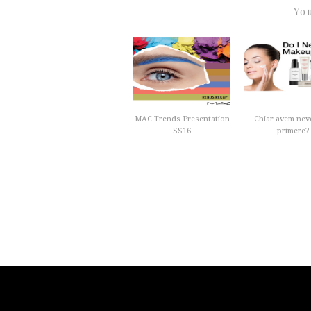
You
MAC Trends Presentation
Chiar avem nev
SS16
primere?