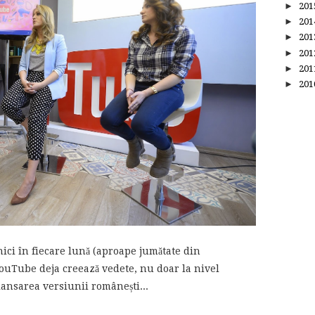
►
20
►
20
►
20
►
20
►
20
►
20
nici în fiecare lună (aproape jumătate din
YouTube deja creează vedete, nu doar la nivel
 lansarea versiunii românești...