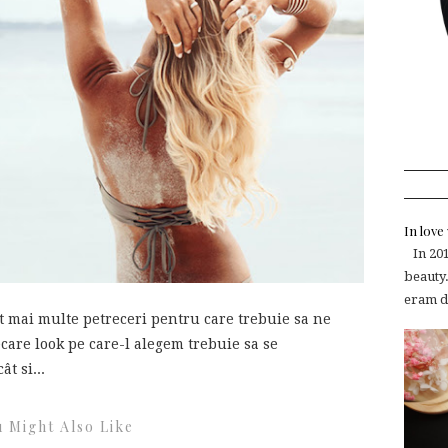
In lov
In 2015
beauty.
eram de
t mai multe petreceri pentru care trebuie sa ne
care look pe care-l alegem trebuie sa se
t si...
 Might Also Like