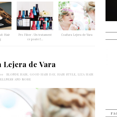
d: Hair
Pro Fiber - Un tratament
Coafura Lejera de Vara
g
ce poate f...
 Lejera de Vara
:00
BLONDE HAIR
,
GOOD HAIR DAY
,
HAIR STYLE
,
LIZA HAIR
ELLNESS AND MORE
FA