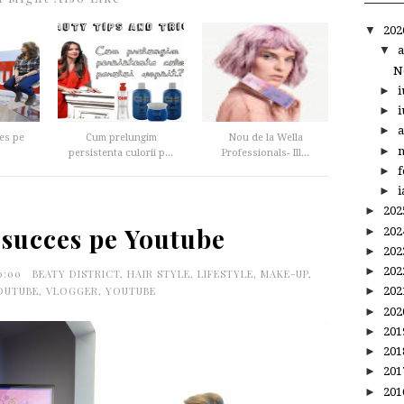
▼
20
▼
a
N
►
i
►
i
►
a
es pe
Cum prelungim
Nou de la Wella
►
m
persistenta culorii p...
Professionals- Ill...
►
f
►
i
►
20
 succes pe Youtube
►
20
►
20
►
20
30:00
BEATY DISTRICT
,
HAIR STYLE
,
LIFESTYLE
,
MAKE-UP
,
OUTUBE
,
VLOGGER
,
YOUTUBE
►
20
►
20
►
20
►
20
►
20
►
20