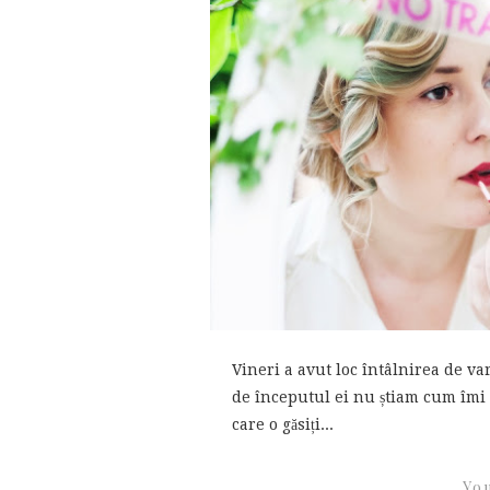
Vineri a avut loc întâlnirea de va
de începutul ei nu știam cum îmi 
care o găsiți...
You