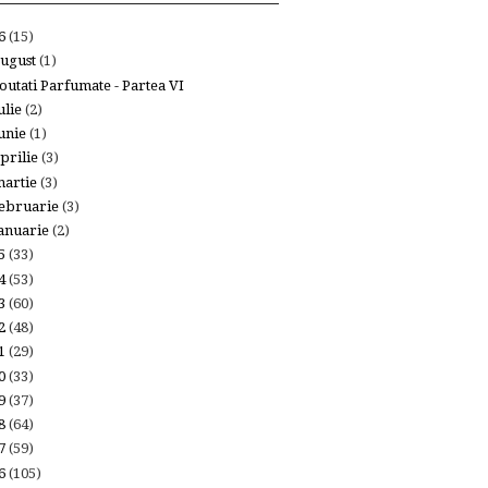
26
(15)
ugust
(1)
outati Parfumate - Partea VI
ulie
(2)
unie
(1)
prilie
(3)
artie
(3)
ebruarie
(3)
anuarie
(2)
25
(33)
24
(53)
23
(60)
22
(48)
21
(29)
20
(33)
19
(37)
18
(64)
17
(59)
16
(105)