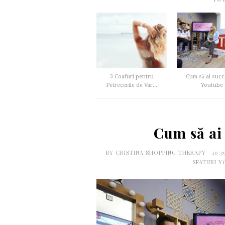
3 Coafuri pentru
Cum să ai succ
Petrecerile de Var...
Youtube
Cum să ai
BY
CRISTINA SHOPPING THERAPY
10:
SFATURI Y