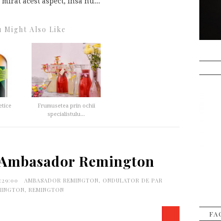
mirat acest aspect, insa nu...
 Might Also Like
tice
Frumusetea prin ochii
specialistulu...
t Ambasador Remington
3:29:00
AMBASADOR REMINGTON
,
ONDULATOR DE PAR
MINGTON
,
REMINGTON
FA