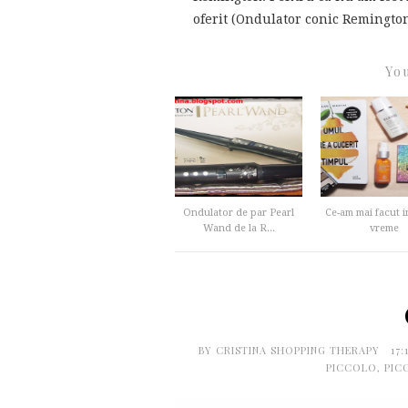
oferit (Ondulator conic Remington 
You
Ondulator de par Pearl
Ce-am mai facut i
Wand de la R...
vreme
BY
CRISTINA SHOPPING THERAPY
17
PICCOLO
,
PIC