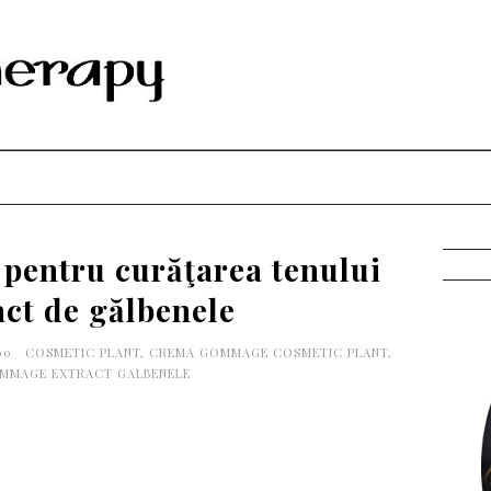
entru curăţarea tenului
act de gălbenele
:00
COSMETIC PLANT
,
CREMA GOMMAGE COSMETIC PLANT
,
MMAGE EXTRACT GALBENELE