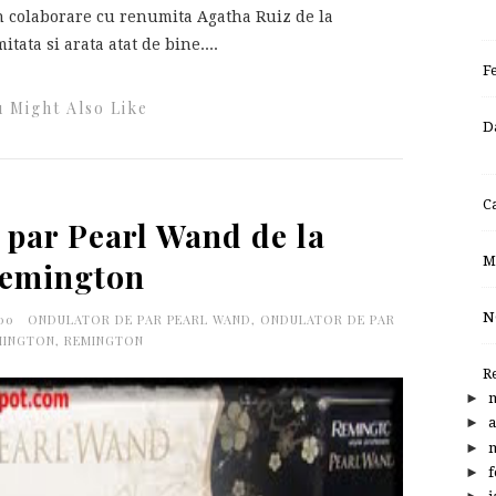
 in colaborare cu renumita Agatha Ruiz de la
itata si arata atat de bine....
F
 Might Also Like
D
C
 par Pearl Wand de la
M
emington
N
:00
ONDULATOR DE PAR PEARL WAND
,
ONDULATOR DE PAR
MINGTON
,
REMINGTON
R
►
►
a
►
m
►
f