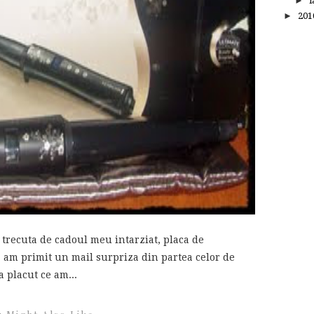
►
i
►
20
recuta de cadoul meu intarziat, placa de
 am primit un mail surpriza din partea celor de
 placut ce am...