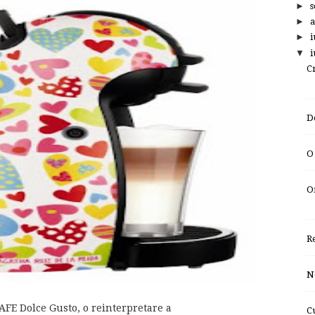
►
s
►
a
►
i
▼
i
C
D
O
O
Re
N
FE Dolce Gusto, o reinterpretare a
C