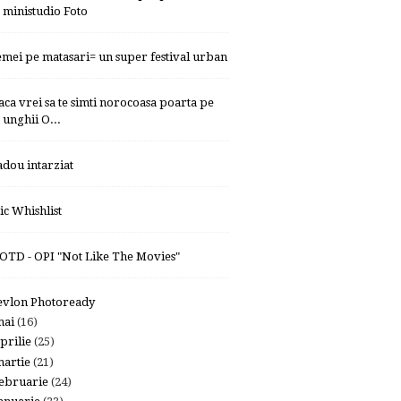
ministudio Foto
emei pe matasari= un super festival urban
aca vrei sa te simti norocoasa poarta pe
unghii O...
adou intarziat
ic Whishlist
OTD - OPI "Not Like The Movies"
evlon Photoready
mai
(16)
prilie
(25)
artie
(21)
ebruarie
(24)