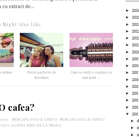
cu extract de...
►
20
►
20
 Might Also Like
►
20
►
20
►
20
►
20
►
20
►
20
►
20
►
20
n ultima
Bucle perfecte de
Cum sa obtii o coafura cu
Revelion
mai mult ...
►
20
►
20
►
20
►
20
O cafea?
►
20
▼
20
:19:00
NESCAFE DOLCE GUSTO
,
NESCAFE DOLCE GUSTO
►
COLO AGATHA RUIZ DE LA PRADA
►
►