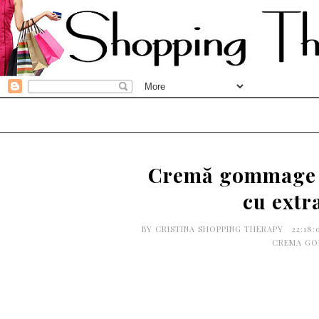
Cremă gommage p
cu extr
BY
CRISTINA SHOPPING THERAPY
22:18
CREMA GO