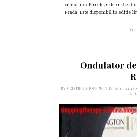
celebrului Piccolo, este realizat
Prada. Este disponibil in editie lim
You
Ondulator de
R
BY
CRISTINA SHOPPING THERAPY
22:28
RE