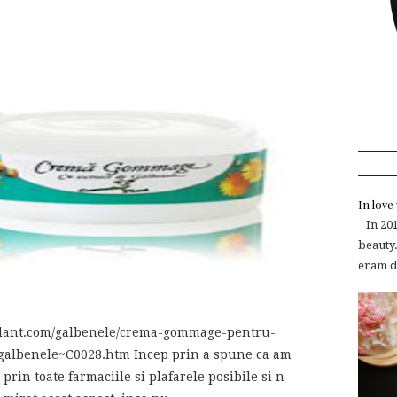
In lov
In 2015
beauty.
eram de
plant.com/galbenele/crema-gommage-pentru-
-galbenele~C0028.htm Incep prin a spune ca am
rin toate farmaciile si plafarele posibile si n-