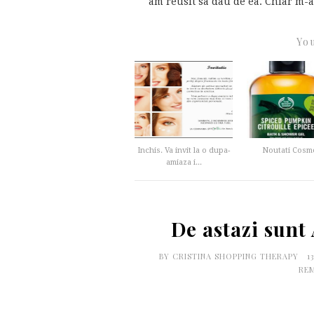
am reusit sa dau de ea. Chiar m-a 
You
Inchis. Va invit la o dupa-
Noutati Cosme
amiaza i...
De astazi sun
BY
CRISTINA SHOPPING THERAPY
1
RE