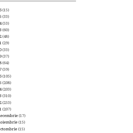
26
(15)
25
(33)
24
(53)
23
(60)
22
(48)
21
(29)
20
(33)
19
(37)
18
(64)
17
(59)
16
(105)
15
(208)
14
(203)
13
(310)
12
(253)
11
(207)
decembrie
(17)
noiembrie
(15)
octombrie
(15)