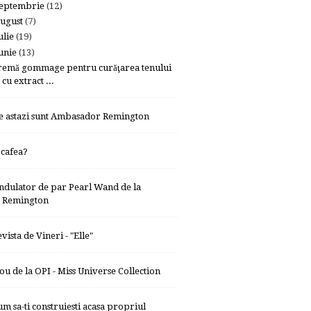
eptembrie
(12)
ugust
(7)
ulie
(19)
unie
(13)
remă gommage pentru curăţarea tenului
cu extract ...
e astazi sunt Ambasador Remington
 cafea?
ndulator de par Pearl Wand de la
Remington
vista de Vineri - "Elle"
ou de la OPI - Miss Universe Collection
um sa-ti construiesti acasa propriul