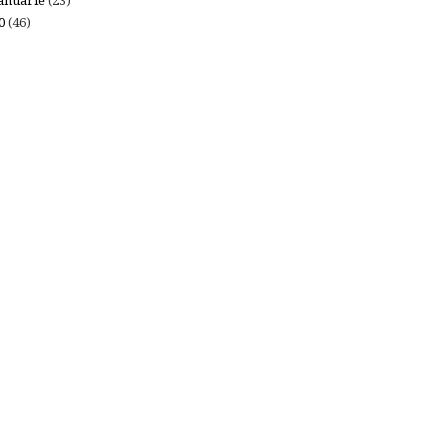
anuarie
(23)
10
(46)