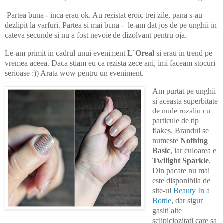
Partea buna - inca erau ok. Au rezistat eroic trei zile, pana s-au
dezlipit la varfuri. Partea si mai buna - le-am dat jos de pe unghii in
cateva secunde si nu a fost nevoie de dizolvant pentru oja.
Le-am primit in cadrul unui eveniment
L`Oreal
si erau in trend pe
vremea aceea. Daca stiam eu ca rezista zece ani, imi faceam stocuri
serioase :)) Arata wow pentru un eveniment.
Am purtat pe unghii
si aceasta superbitate
de nude rozaliu cu
particule de tip
flakes. Brandul se
numeste
Nothing
Basic
, iar culoarea e
Twilight Sparkle
.
Din pacate nu mai
este disponibila de
site-ul
Beauty In a
Bottle
, dar sigur
gasiti alte
sclipiciozitati care sa