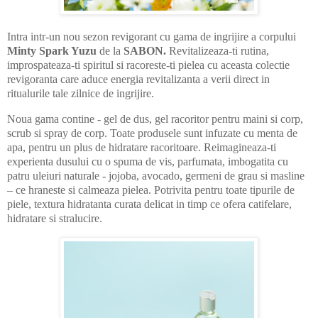
Intra intr-un nou sezon revigorant cu gama de ingrijire a corpului
Minty Spark Yuzu
de la
SABON.
Revitalizeaza-ti rutina,
improspateaza-ti spiritul si racoreste-ti pielea cu aceasta colectie
revigoranta care aduce energia revitalizanta a verii direct in
ritualurile tale zilnice de ingrijire.
Noua gama contine - gel de dus, gel racoritor pentru maini si corp,
scrub si spray de corp. Toate produsele sunt infuzate cu menta de
apa, pentru un plus de hidratare racoritoare. Reimagineaza-ti
experienta dusului cu o spuma de vis, parfumata, imbogatita cu
patru uleiuri naturale - jojoba, avocado, germeni de grau si masline
– ce hraneste si calmeaza pielea. Potrivita pentru toate tipurile de
piele, textura hidratanta curata delicat in timp ce ofera catifelare,
hidratare si stralucire.