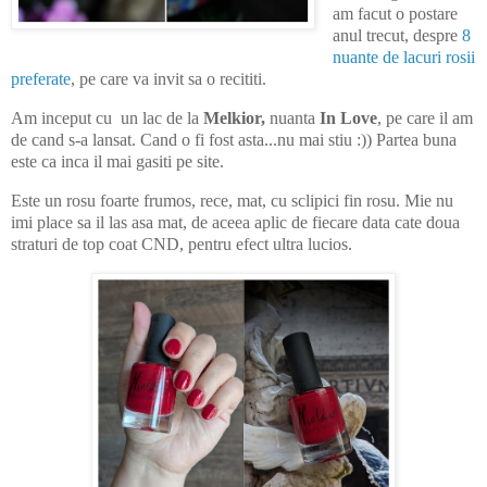
am facut o postare
anul trecut, despre
8
nuante de lacuri rosii
preferate
, pe care va invit sa o recititi.
Am inceput cu un lac de la
Melkior,
nuanta
In Love
, pe care il am
de cand s-a lansat. Cand o fi fost asta...nu mai stiu :)) Partea buna
este ca inca il mai gasiti pe site.
Este un rosu foarte frumos, rece, mat, cu sclipici fin rosu. Mie nu
imi place sa il las asa mat, de aceea aplic de fiecare data cate doua
straturi de top coat CND, pentru efect ultra lucios.