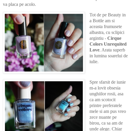
va placa pe acolo.
Tot de pe Beauty in
a Bottle am si
aceasta frumusete
albastra, cu sclipici
argintiu -
Cirque
Colors Unrequited
Love
. Arata superb
in lumina soarelui de
iulie.
Spre sfarsit de iunie
m-a lovit obsesia
unghiilor rosii, asa
ca am scotocit
printre preferatele
mele si am pus vreo
zece nuante pe
birou, ca sa am de
unde alege. Chiar