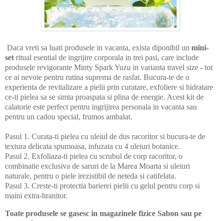
Daca vreti sa luati produsele in vacanta, exista diponibil un
mini-
set
ritual esential de ingrijire corporala in trei pasi, care include
produsele revigorante Minty Spark Yuzu in varianta travel size - tot
ce ai nevoie pentru rutina suprema de rasfat. Bucura-te de o
experienta de revitalizare a pielii prin curatare, exfoliere si hidratare
ce-ti pielea sa se simta proaspata si plina de energie. Acest kit de
calatorie este perfect pentru ingrijirea personala in vacanta sau
pentru un cadou special, frumos ambalat.
Pasul 1. Curata-ti pielea cu uleiul de dus racoritor si bucura-te de
textura delicata spumoasa, infuzata cu 4 uleiuri botanice.
Pasul 2. Exfoliaza-ti pielea cu scrubul de corp racoritor, o
combinatie exclusiva de saruri de la Marea Moarta si uleiuri
naturale, pentru o piele irezistibil de neteda si catifelata.
Pasul 3. Creste-ti protectia barierei pielii cu gelul pentru corp si
maini extra-hranitor.
Toate produsele se gasesc in magazinele fizice Sabon sau pe