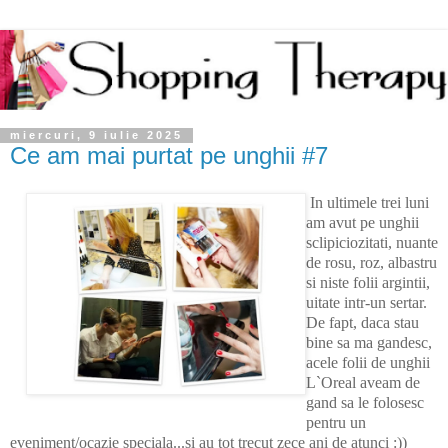
miercuri, 9 iulie 2025
Ce am mai purtat pe unghii #7
In ultimele trei luni
am avut pe unghii
sclipiciozitati, nuante
de rosu, roz, albastru
si niste folii argintii,
uitate intr-un sertar.
De fapt, daca stau
bine sa ma gandesc,
acele folii de unghii
L`Oreal aveam de
gand sa le folosesc
pentru un
eveniment/ocazie speciala...si au tot trecut zece ani de atunci :))