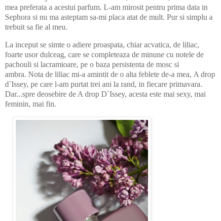
mea preferata a acestui parfum. L-am mirosit pentru prima data in
Sephora si nu ma asteptam sa-mi placa atat de mult. Pur si simplu a
trebuit sa fie al meu.
La inceput se simte o adiere proaspata, chiar acvatica, de liliac,
foarte usor dulceag, care se completeaza de minune cu notele de
pachouli si lacramioare, pe o baza persistenta de mosc si
ambra. Nota de liliac mi-a amintit de o alta feblete de-a mea, A drop
d`Issey, pe care l-am purtat trei ani la rand, in fiecare primavara.
Dar...spre deosebire de A drop D`Issey, acesta este mai sexy, mai
feminin, mai fin.