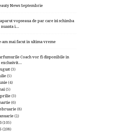
eauty News Septembrie
 aparut vopseaua de par care isi schimba
nuanta i...
e-am mai facut in ultima vreme
arfumurile Coach vor fi disponibile in
exclusivit...
ugust
(3)
ulie
(5)
unie
(4)
mai
(5)
prilie
(3)
artie
(6)
ebruarie
(8)
anuarie
(2)
16
(105)
15
(208)