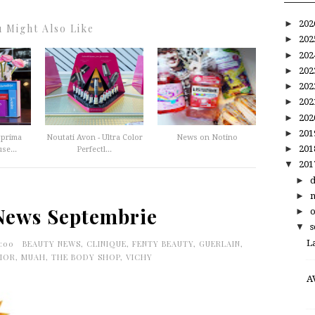
►
20
 Might Also Like
►
20
►
20
►
20
►
20
►
20
►
20
►
20
 prima
Noutati Avon - Ultra Color
News on Notino
►
20
se...
Perfectl...
▼
20
►
►
News Septembrie
►
▼
s
L
5:00
BEAUTY NEWS
,
CLINIQUE
,
FENTY BEAUTY
,
GUERLAIN
,
IOR
,
MUAH
,
THE BODY SHOP
,
VICHY
A