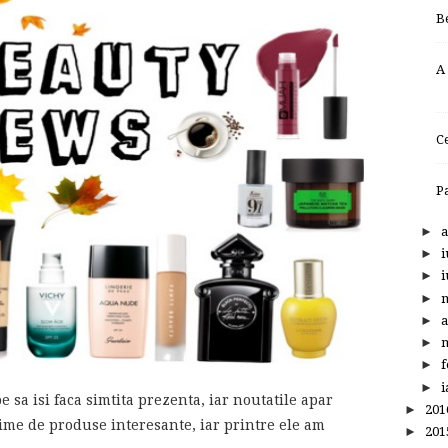
B
A
C
P
►
a
►
i
►
i
►
►
a
►
m
►
f
►
i
 sa isi faca simtita prezenta, iar noutatile apar
►
20
ime de produse interesante, iar printre ele am
►
20