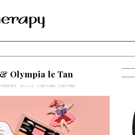
& Olympia le Tan
G THERAPY
15:17:00
LANCOME
,
LANCÔME