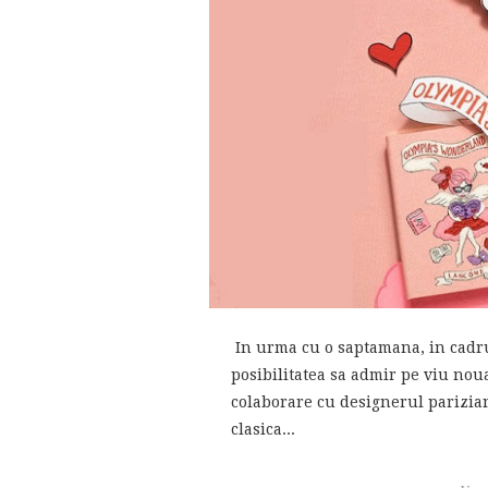
In urma cu o saptamana, in cad
posibilitatea sa admir pe viu nou
colaborare cu designerul parizian 
clasica...