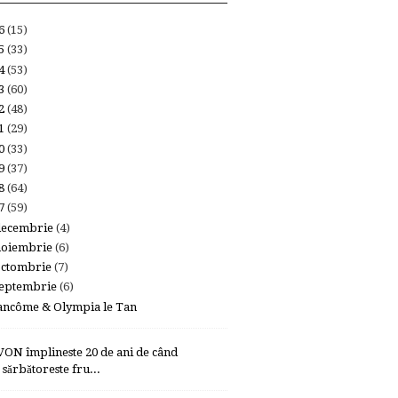
26
(15)
25
(33)
24
(53)
23
(60)
22
(48)
21
(29)
20
(33)
19
(37)
18
(64)
17
(59)
decembrie
(4)
noiembrie
(6)
octombrie
(7)
eptembrie
(6)
ancôme & Olympia le Tan
VON împlineste 20 de ani de când
sărbătoreste fru...