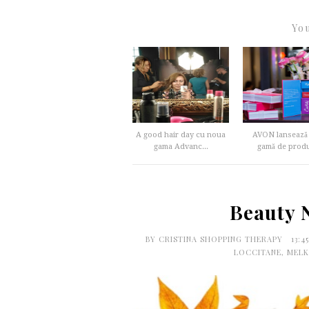
You
A good hair day cu noua
AVON lansează
gama Advanc...
gamă de produ
Beauty 
BY
CRISTINA SHOPPING THERAPY
13:4
LOCCITANE
,
MELK