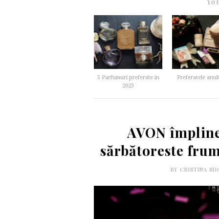
You
5 Parfumuri preferate in
Preferatele anul
2023
AVON împline
sărbătoreste frum
BY
CRISTINA S