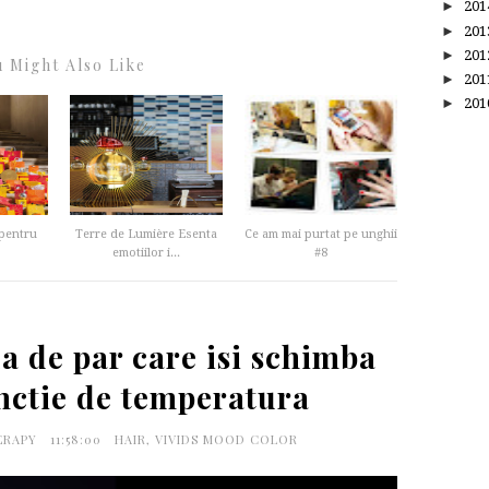
►
20
►
20
►
20
 Might Also Like
►
20
►
20
 pentru
Terre de Lumière Esenta
Ce am mai purtat pe unghii
emotiilor i...
#8
a de par care isi schimba
nctie de temperatura
HERAPY
11:58:00
HAIR
,
VIVIDS MOOD COLOR