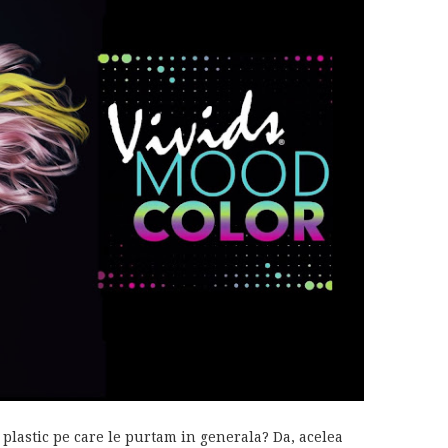
 plastic pe care le purtam in generala? Da, acelea