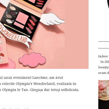
In lov
In 2015
beauty.
eram de
rul unui eveniment Lancôme, am avut
a colectie Olympia’s Wonderland, realizata in
Olympia le Tan. Gingașa dar totuși sofisticata,