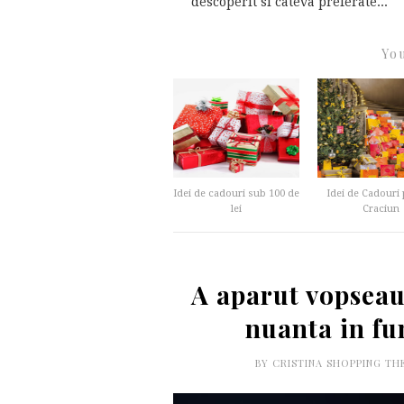
descoperit si cateva preferate...
You
Idei de cadouri sub 100 de
Idei de Cadouri
lei
Craciun
A aparut vopseau
nuanta in fu
BY
CRISTINA SHOPPING T