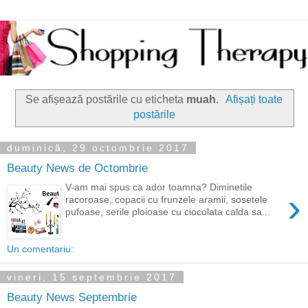
Se afișează postările cu eticheta
muah
.
Afișați toate
postările
duminică, 29 octombrie 2017
Beauty News de Octombrie
V-am mai spus ca ador toamna? Diminetile
›
racoroase, copacii cu frunzele aramii, sosetele
pufoase, serile ploioase cu ciocolata calda sa...
Un comentariu:
vineri, 15 septembrie 2017
Beauty News Septembrie