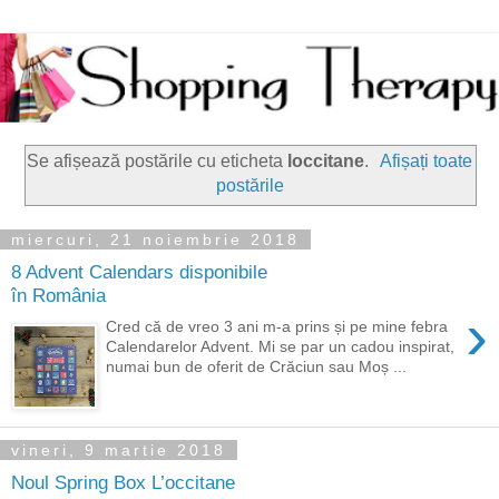
Se afișează postările cu eticheta
loccitane
.
Afișați toate
postările
miercuri, 21 noiembrie 2018
8 Advent Calendars disponibile
în România
›
Cred că de vreo 3 ani m-a prins și pe mine febra
Calendarelor Advent. Mi se par un cadou inspirat,
numai bun de oferit de Crăciun sau Moș ...
vineri, 9 martie 2018
Noul Spring Box L’occitane