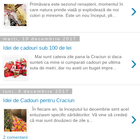
›
Primăvara este sezonul renașterii, momentul în
care natura prinde viață și explodează de noi
culori și miresme. Este un nou început, pli...
marți, 19 decembrie 2017
Idei de cadouri sub 100 de lei
›
Mai sunt cateva zile pana la Craciun si daca
sunteti ca mine si cumparati cadouri pe ultima
suta de metri, dar nu aveti un buget impre...
luni, 4 decembrie 2017
Idei de Cadouri pentru Craciun
În fiecare an, la începutul lui decembrie simt acel
›
entuziasm specific sărbătorilor. Vă vine să credeți
că mai sunt douăzeci de zile ș...
2 comentarii: