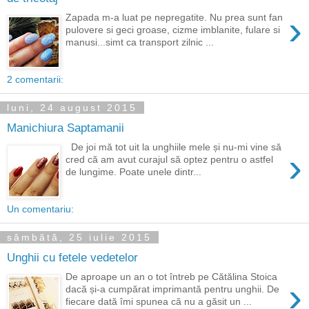
›
Zapada m-a luat pe nepregatite. Nu prea sunt fan
pulovere si geci groase, cizme imblanite, fulare si
manusi...simt ca transport zilnic ...
2 comentarii:
luni, 24 august 2015
Manichiura Saptamanii
De joi mă tot uit la unghiile mele și nu-mi vine să
›
cred că am avut curajul să optez pentru o astfel
de lungime. Poate unele dintr...
Un comentariu:
sâmbătă, 25 iulie 2015
Unghii cu fetele vedetelor
De aproape un an o tot întreb pe Cătălina Stoica
›
dacă și-a cumpărat imprimantă pentru unghii. De
fiecare dată îmi spunea că nu a găsit un ...