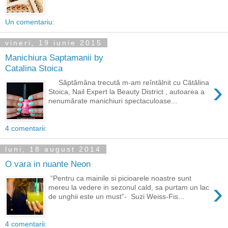
Un comentariu:
vineri, 19 iunie 2015
Manichiura Saptamanii by
Catalina Stoica
›
Săptămâna trecută m-am reîntâlnit cu Cătălina
Stoica, Nail Expert la Beauty District , autoarea a
nenumărate manichiuri spectaculoase...
4 comentarii:
luni, 18 august 2014
O vara in nuante Neon
“Pentru ca mainile si picioarele noastre sunt
›
mereu la vedere in sezonul cald, sa purtam un lac
de unghii este un must”- Suzi Weiss-Fis...
4 comentarii: