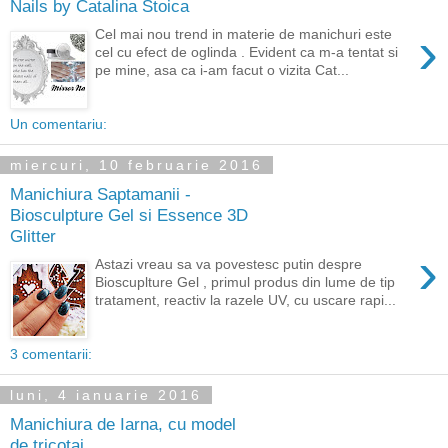
Nails by Catalina Stoica
›
Cel mai nou trend in materie de manichuri este
cel cu efect de oglinda . Evident ca m-a tentat si
pe mine, asa ca i-am facut o vizita Cat...
Un comentariu:
miercuri, 10 februarie 2016
Manichiura Saptamanii -
Biosculpture Gel si Essence 3D
Glitter
›
Astazi vreau sa va povestesc putin despre
Bioscuplture Gel , primul produs din lume de tip
tratament, reactiv la razele UV, cu uscare rapi...
3 comentarii:
luni, 4 ianuarie 2016
Manichiura de Iarna, cu model
de tricotaj