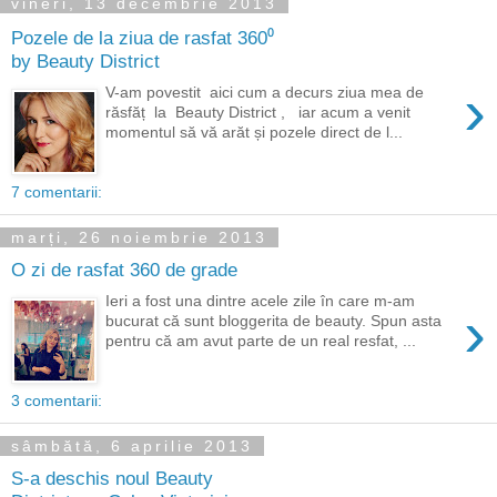
vineri, 13 decembrie 2013
Pozele de la ziua de rasfat 360⁰
by Beauty District
›
V-am povestit aici cum a decurs ziua mea de
răsfăț la Beauty District , iar acum a venit
momentul să vă arăt și pozele direct de l...
7 comentarii:
marți, 26 noiembrie 2013
O zi de rasfat 360 de grade
Ieri a fost una dintre acele zile în care m-am
›
bucurat că sunt bloggerita de beauty. Spun asta
pentru că am avut parte de un real resfat, ...
3 comentarii:
sâmbătă, 6 aprilie 2013
S-a deschis noul Beauty