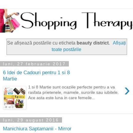
Se afișează postările cu eticheta
beauty district
.
Afișați
toate postările
luni, 27 februarie 2017
6 Idei de Cadouri pentru 1 si 8
Martie
›
1 si 8 Martie sunt ocaziile perfecte pentru a va
rasfata prietenele, mamele, surorile sau iubitele.
Ace asta este luna in care femeile...
luni, 29 august 2016
Manichiura Saptamanii - Mirror