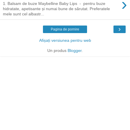
›
1. Balsam de buze Maybelline Baby Lips - pentru buze
hidratate, apetisante și numai bune de sărutat. Preferatele
mele sunt cel albastr...
›
Pagina de pornire
Afișați versiunea pentru web
Un produs
Blogger
.