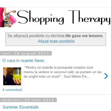
Se afișează postările cu eticheta
life gave me lemons
.
Afișați toate postările
luni, 18 august 2014
O vara in nuante Neon
“Pentru ca mainile si picioarele noastre sunt
›
mereu la vedere in sezonul cald, sa purtam un lac
de unghii este un must”- Suzi Weiss-Fis...
4 comentarii:
miercuri, 30 iulie 2014
Summer Essentials