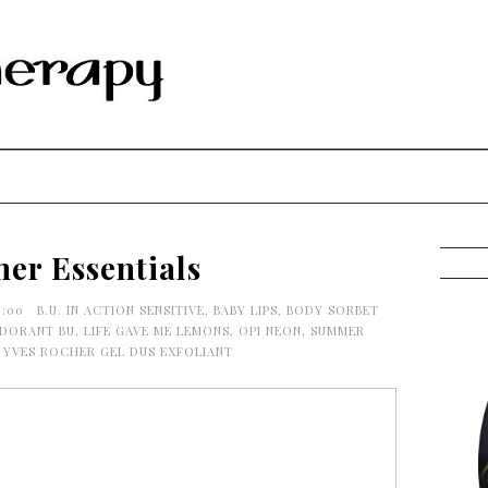
er Essentials
0:00
B.U. IN ACTION SENSITIVE
,
BABY LIPS
,
BODY SORBET
DORANT BU
,
LIFE GAVE ME LEMONS
,
OPI NEON
,
SUMMER
,
YVES ROCHER GEL DUS EXFOLIANT