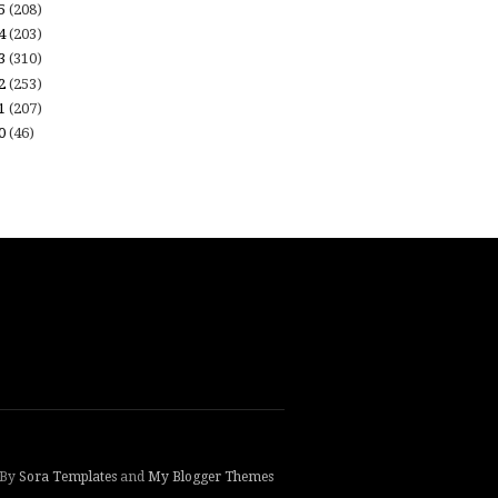
15
(208)
14
(203)
13
(310)
12
(253)
11
(207)
10
(46)
 By
Sora Templates
and
My Blogger Themes