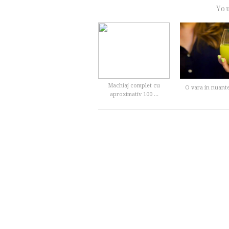
You
Machiaj complet cu
O vara in nuant
aproximativ 100 ...