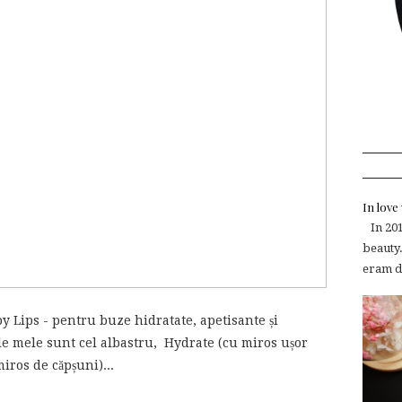
In lov
In 2015
beauty.
eram de
 Lips - pentru buze hidratate, apetisante și
e mele sunt cel albastru, Hydrate (cu miros ușor
iros de căpșuni)...