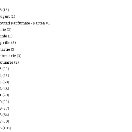
26
(15)
ugust
(1)
outati Parfumate - Partea VI
ulie
(2)
unie
(1)
prilie
(3)
artie
(3)
ebruarie
(3)
anuarie
(2)
25
(33)
24
(53)
23
(60)
22
(48)
21
(29)
20
(33)
19
(37)
18
(64)
17
(59)
16
(105)