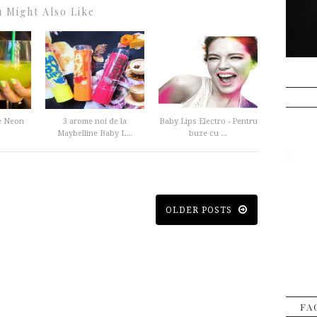
 Might Also Like
e Neon
3 arome noi de la
Baby Lips Electro - Pentru
Maybelline Baby L...
buze cu ...
OLDER POSTS
FA