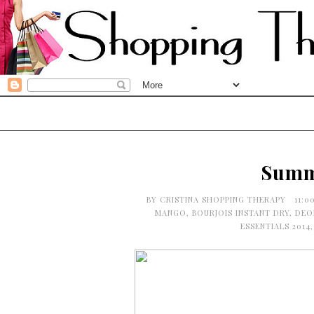
Summ
BY
CRISTINA SHOPPING THERAPY
11:0
MANGO
,
BOURJOIS INSTANT DRY
,
DEO
ESSENTIALS 2014