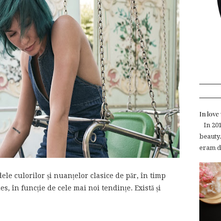
In lov
In 2015
beauty.
eram de
le culorilor și nuanțelor clasice de păr, în timp
es, în funcție de cele mai noi tendințe. Există și