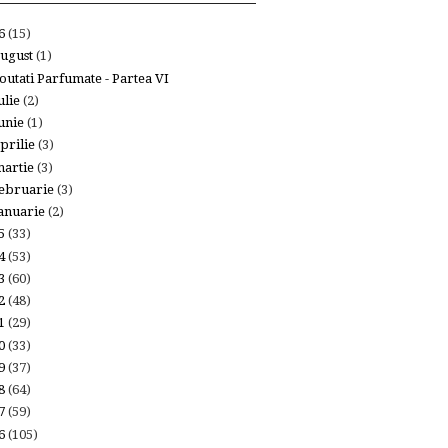
26
(15)
ugust
(1)
outati Parfumate - Partea VI
ulie
(2)
unie
(1)
prilie
(3)
artie
(3)
ebruarie
(3)
anuarie
(2)
25
(33)
24
(53)
23
(60)
22
(48)
21
(29)
20
(33)
19
(37)
18
(64)
17
(59)
16
(105)