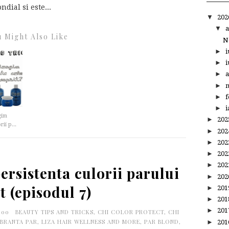
dial si este...
▼
20
▼
a
 Might Also Like
N
►
i
►
i
►
a
►
m
►
f
►
i
gim
►
20
ii p...
►
20
►
20
►
20
►
20
rsistenta culorii parului
►
20
t (episodul 7)
►
20
►
20
►
20
0:00
BEAUTY TIPS AND TRICKS
,
CHI COLOR PROTECT
,
CHI
BRANTA PAR
,
LIZA HAIR WELLNESS AND MORE
,
PAR BLOND
,
►
20