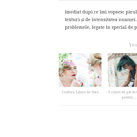
Imediat după ce îmi vopsesc părul
textură și de intensitatea nuanțe
problemele, legate în special de pi
You
Coafura Lejera de Vara
9 culori de păr in
pentru ...