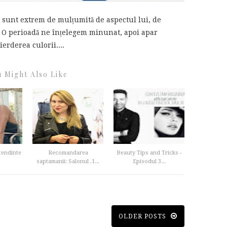
 sunt extrem de mulțumită de aspectul lui, de
i. O perioadă ne înțelegem minunat, apoi apar
erderea culorii....
 Might Also Like
 tendinte
Recomandarea
Beauty Tips and Tricks -
saptamanii: Salonul .1...
Episodul 3...
OLDER POSTS