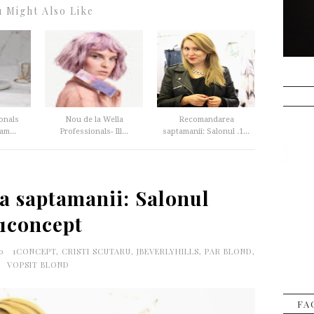
 Might Also Like
onals
Nou de la Wella
Recomandarea
am...
Professionals- Ill...
saptamanii: Salonul .1...
 saptamanii: Salonul
.1concept
00
1CONCEPT
,
CRISTI SCUTARU
,
JBEVERLYHILLS
,
PAR BLOND
,
VOPSIT BLOND
FA