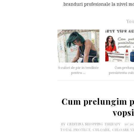
branduri profesionale la nivel mon
You
9 culori de păr in tendinte
Cum prelun
pentru ...
persistenta culor
Cum prelungim pe
vopsi
BY
CRISTINA SHOPPING THERAPY
10:3
TOTAL PROTECT
,
CULOARE
,
CULOARE VI