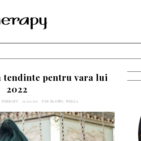
n tendinte pentru vara lui
2022
G THERAPY
11:00:00
PAR BLOND
,
WELLA