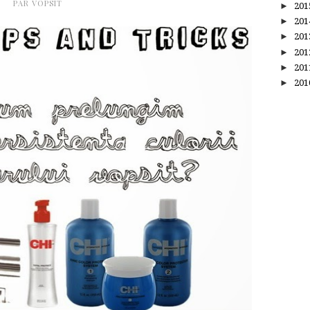
PAR VOPSIT
►
20
►
20
►
20
►
20
►
20
►
20