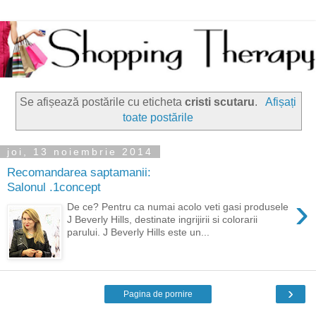
Se afișează postările cu eticheta
cristi scutaru
.
Afișați
toate postările
joi, 13 noiembrie 2014
Recomandarea saptamanii:
Salonul .1concept
›
De ce? Pentru ca numai acolo veti gasi produsele
J Beverly Hills, destinate ingrijirii si colorarii
parului. J Beverly Hills este un...
›
Pagina de pornire