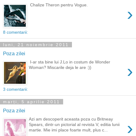
Chalize Theron pentru Vogue.
›
8 comentarii:
luni, 21 noiembrie 2011
Poza zilei
I-ar sta bine lui J.Lo in costum de Wonder
›
Woman? Miscarile deja le are :))
3 comentarii:
marți, 5 aprilie 2011
Poza zilei
Azi am descoperit aceasta poza cu Britneay
›
Spears, dintr-un pictorial al revista V, editia lunii
martie. Mie imi place foarte mult, plus c...