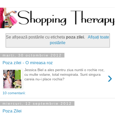
Se afișează postările cu eticheta
poza zilei
.
Afișați toate
postările
marți, 30 octombrie 2012
Poza zilei - O mireasa roz
Jessica Biel a ales pentru ziua nuntii o rochie roz,
›
cu multe volane, total neinspirata. Sunt singura
careia nu-i place rochia?
10 comentarii:
miercuri, 12 septembrie 2012
Poza Zilei