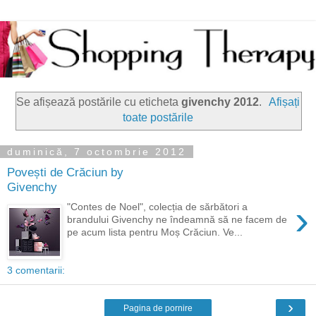
Se afișează postările cu eticheta
givenchy 2012
.
Afișați
toate postările
duminică, 7 octombrie 2012
Povești de Crăciun by
Givenchy
›
"Contes de Noel", colecția de sărbători a
brandului Givenchy ne îndeamnă să ne facem de
pe acum lista pentru Moș Crăciun. Ve...
3 comentarii:
›
Pagina de pornire