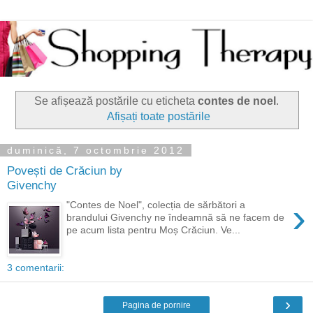
Se afișează postările cu eticheta
contes de noel
.
Afișați toate postările
duminică, 7 octombrie 2012
Povești de Crăciun by
Givenchy
›
"Contes de Noel", colecția de sărbători a
brandului Givenchy ne îndeamnă să ne facem de
pe acum lista pentru Moș Crăciun. Ve...
3 comentarii:
›
Pagina de pornire