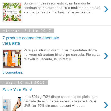
›
Suntem in plin sezon estival, iar brandurile
continua sa ne surprindă cu o multime de noutati,
atat pe partea de machiaj, cat si pe cea de...
miercuri, 5 iulie 2017
7 produse cosmetice esentiale
vara asta
›
Vara şi-a intrat în drepturi iar majoritatea dintre
noi vrem să aratam bine si pe canicula. Fie ca va
relaxati in vacanta, la un festiv...
6 comentarii:
marți, 30 mai 2017
Save Your Skin!
Intre 50% și 70% dintre cancerele de piele sunt
›
cauzate de expunerea excesivă la raze UVA și
UVB, iar 90% din acestea sunt vindec...