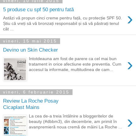
vineri, 10 iulie 2015
5 produse cu spf 50 pentru fată
›
Astăzi vă propun cinci creme pentru față, cu protecție SPF 50.
Știu că vreți să vă bronzați responsabil și să vă păstrați tenul
cât ...
vineri, 15 mai 2015
Devino un Skin Checker
›
Intotdeauna am fost de parere ca cel mai bun
tratament in orice afectiune este preventia. Cum
accesul la informatie, multitudinea de cam...
vineri, 6 februarie 2015
Review La Roche Posay
Cicaplast Mains
›
La cea de-a treia întâlnire a bloggeritelor de
beauty (#dbbm3), din decembrie, am primit în
avanpremieră noua cremă de mâini La Roche ...