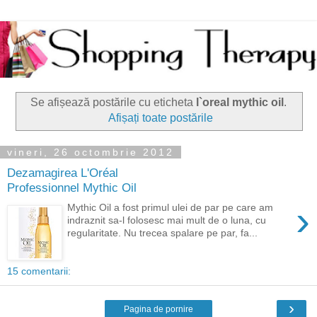
Se afișează postările cu eticheta
l`oreal mythic oil
.
Afișați toate postările
vineri, 26 octombrie 2012
Dezamagirea L'Oréal
Professionnel Mythic Oil
›
Mythic Oil a fost primul ulei de par pe care am
indraznit sa-l folosesc mai mult de o luna, cu
regularitate. Nu trecea spalare pe par, fa...
15 comentarii:
›
Pagina de pornire