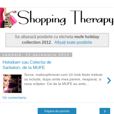
Se afișează postările cu eticheta
mufe holiday
collection 2012
.
Afișați toate postările
sâmbătă, 22 decembrie 2012
Holodiam sau Colectia de
Sarbatori, de la MUFE
›
Sursa: makeupforever.com Un look festiv trebuie
sa includa, dupa umila mea parere, neaparat, si
ceva sclipitor. Cei de la MUFE au antic...
Un comentariu:
›
Pagina de pornire