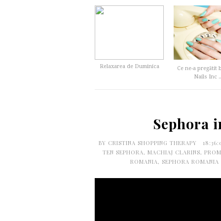
Relaxarea de Duminica
Ce ne-a pregătit
Nails Inc ..
Sephora i
BY
CRISTINA SHOPPING THERAPY
18:36
TEN SEPHORA
,
MACHIAJ CLARINS
,
PROM
ROMANIA
,
SEPHORA ROMANIA