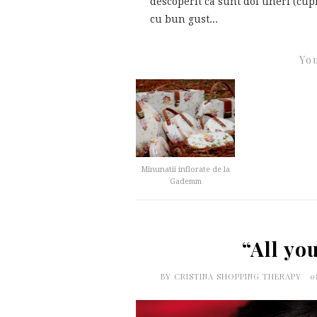
descoperit ca sunt doi tineri (cup
cu bun gust...
You
Minunatii inflorate de la
Gademm
“All yo
BY
CRISTINA SHOPPING THERAPY
0