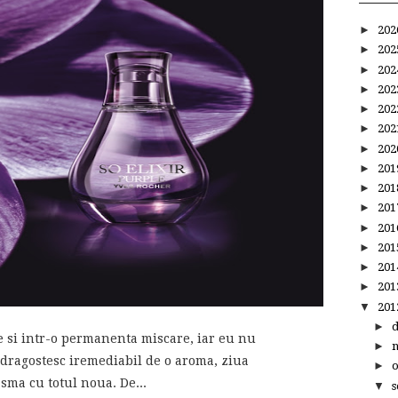
►
20
►
20
►
20
►
20
►
20
►
20
►
20
►
20
►
20
►
20
►
20
►
20
►
20
►
20
▼
20
►
e si intr-o permanenta miscare, iar eu nu
►
ndragostesc iremediabil de o aroma, ziua
►
sma cu totul noua. De...
▼
s