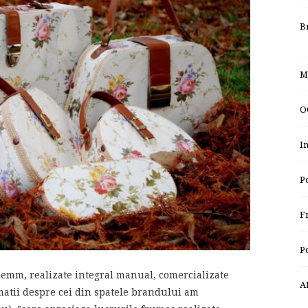
B
M
O
I
P
F
P
demm, realizate integral manual, comercializate
A
matii despre cei din spatele brandului am