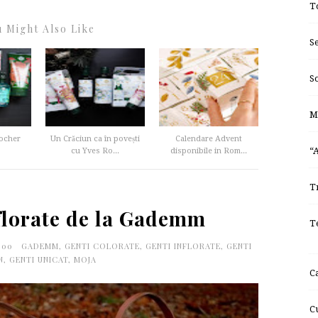
T
 Might Also Like
S
S
M
Rocher
Un Crăciun ca în povești
Calendare Advent
“
cu Yves Ro...
disponibile in Rom...
T
florate de la Gademm
T
0:00
GADEMM
,
GENTI COLORATE
,
GENTI INFLORATE
,
GENTI
N
,
GENTI UNICAT
,
MOJA
C
C