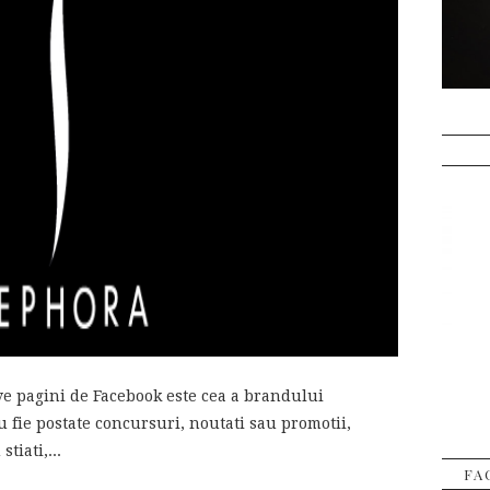
ve pagini de Facebook este cea a brandului
u fie postate concursuri, noutati sau promotii,
tiati,...
FA