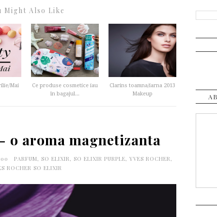
 Might Also Like
lie/Mai
Ce produse cosmetice iau
Clarins toamna/iarna 2013
în bagajul...
Makeup
A
e- o aroma magnetizanta
:00
PARFUM
,
SO ELIXIR
,
SO ELIXIR PURPLE
,
YVES ROCHER
,
ES ROCHER SO ELIXIR