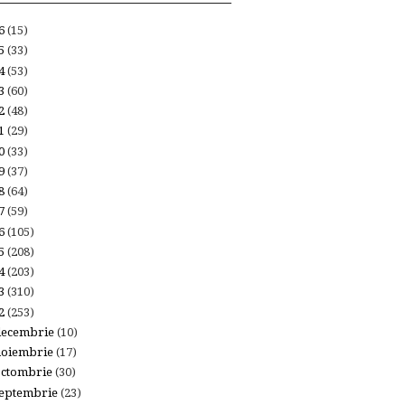
26
(15)
25
(33)
24
(53)
23
(60)
22
(48)
21
(29)
20
(33)
19
(37)
18
(64)
17
(59)
16
(105)
15
(208)
14
(203)
13
(310)
12
(253)
decembrie
(10)
noiembrie
(17)
octombrie
(30)
eptembrie
(23)