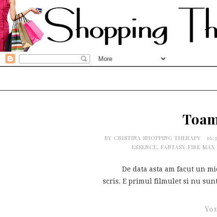
Toam
BY
CRISTINA SHOPPING THERAPY
16:
ESSENCE
,
FANTASY FIRE MAX
De data asta am facut un mic fi
scris. E primul filmulet si nu sun
You