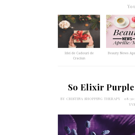
You
Idei de Cadouri de
Beauty News Apri
Craciun
So Elixir Purpl
BY
CRISTINA SHOPPING THERAPY
08:30
YV