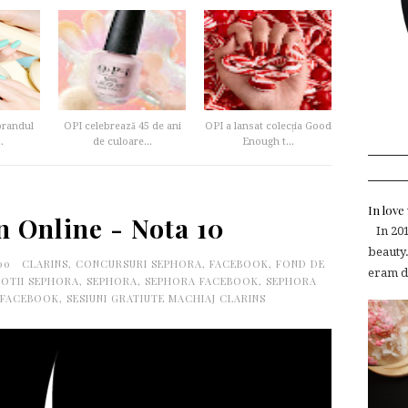
 brandul
OPI celebrează 45 de ani
OPI a lansat colecția Good
.
de culoare...
Enough t...
In lov
n Online - Nota 10
In 2015
beauty.
:00
CLARINS
,
CONCURSURI SEPHORA
,
FACEBOOK
,
FOND DE
eram de
OTII SEPHORA
,
SEPHORA
,
SEPHORA FACEBOOK
,
SEPHORA
 FACEBOOK
,
SESIUNI GRATIUTE MACHIAJ CLARINS