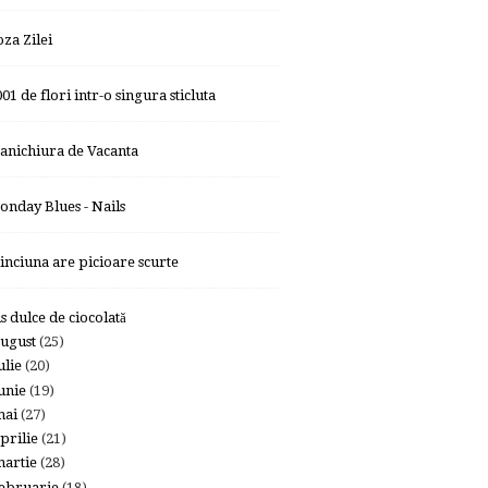
oza Zilei
01 de flori intr-o singura sticluta
anichiura de Vacanta
onday Blues - Nails
inciuna are picioare scurte
is dulce de ciocolată
ugust
(25)
ulie
(20)
unie
(19)
mai
(27)
prilie
(21)
artie
(28)
ebruarie
(18)