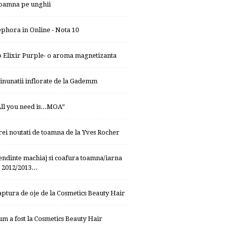
oamna pe unghii
ephora in Online - Nota 10
o Elixir Purple- o aroma magnetizanta
inunatii inflorate de la Gademm
All you need is...MOA”
rei noutati de toamna de la Yves Rocher
endinte machiaj si coafura toamna/iarna
2012/2013...
aptura de oje de la Cosmetics Beauty Hair
um a fost la Cosmetics Beauty Hair