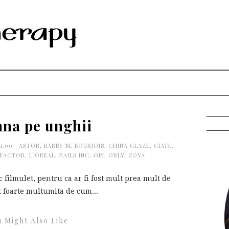
na pe unghii
31:00
ASTOR
,
BARRY M
,
BOURJOIS
,
CHINA GLAZE
,
CIATE
,
 FACTOR
,
L`OREAL
,
NAILS INC
,
OPI
,
ORLY
,
ZOYA
lmulet, pentru ca ar fi fost mult prea mult de
t foarte multumita de cum...
 Might Also Like