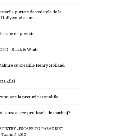
ratarile purtate de vedetele de la
Hollywood acum...
iresme de poveste
OTD - Black & White
ntalnire cu creatiile Henry Holland
oza Zilei
rumusete la preturi rezonabile
ot cauza acnee produsele de machiaj?
RTISTRY „ESCAPE TO PARADISE” -
Toamnă 2012