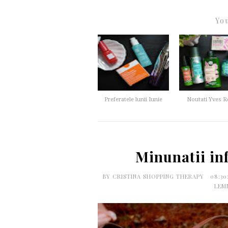
You
Preferatele lunii Iunie
Noutati Yves 
Minunatii in
BY
CRISTINA SHOPPING THERAPY
08:3
LEM