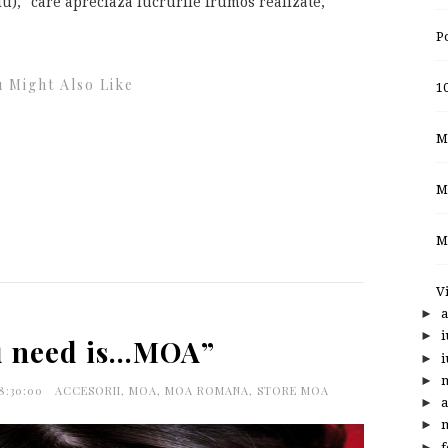
lu), "care apreciaza lucrurile frumos realizate,
P
 Might Also Like
10
M
M
M
V
►
a
►
i
u need is...MOA”
►
i
►
8:30:00
ACCESORII
,
MOA
,
MOA ROMANA
,
STORE MOA
►
a
►
m
►
f