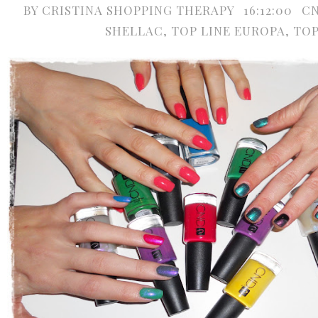
BY
CRISTINA SHOPPING THERAPY
16:12:00
C
SHELLAC
,
TOP LINE EUROPA
,
TOP