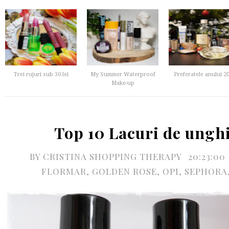
Trei rujuri sub 30 lei
My Summer Waterproof
Preferatele anului 2
Make-up
Top 10 Lacuri de unghi
BY
CRISTINA SHOPPING THERAPY
20:23:00
FLORMAR
,
GOLDEN ROSE
,
OPI
,
SEPHORA