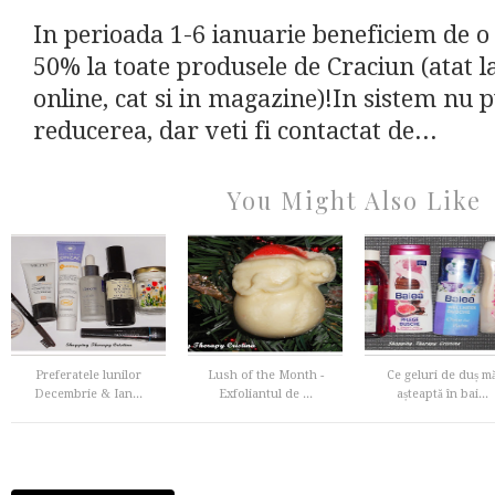
In perioada 1-6 ianuarie beneficiem de o
50% la toate produsele de Craciun (atat l
online, cat si in magazine)!In sistem nu 
reducerea, dar veti fi contactat de...
You Might Also Like
Preferatele lunilor
Lush of the Month -
Ce geluri de duș m
Decembrie & Ian...
Exfoliantul de ...
așteaptă în bai...