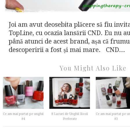
Joi am avut deosebita plăcere să fiu invita
TopLine, cu ocazia lansării CND. Eu nu a
până atunci de acest brand, așa că frumu
descoperirii a fost și mai mare. CND...
You Might Also Like
Ce am mai purtat pe unghii
8 Lacuri de Unghii Rosii
Ce am mai purtat pe u
#4
Preferate
#3