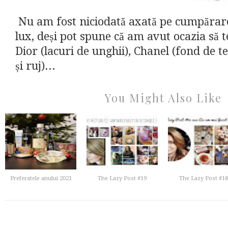
Nu am fost niciodată axată pe cumpărare
lux, deși pot spune că am avut ocazia să te
Dior (lacuri de unghii), Chanel (fond de te
și ruj)...
You Might Also Like
Preferatele anului 2021
The Lazy Post #19
The Lazy Post #18