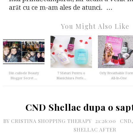
arăt cu ce m-am ales de atunci. ...
You Might Also Like
Din culisele Beauty
7 Sfaturi Pentru o
Orly Breathable For
Blogger Secret ...
Manichiura Perfe...
All-In-One
CND Shellac dupa o sa
BY
CRISTINA SHOPPING THERAPY
21:26:00
CND
SHELLAC AFTER