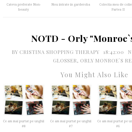
Cateva preferate Non-
Nou intrate in garderoba
Colectia mea de colie
beauty
Partea II
NOTD - Orly "Monroe`
BY
CRISTINA SHOPPING THERAPY
18:42:00
N
GLOSSER
,
ORLY MONROE`S R
You Might Also Like
Ce am mai purtat pe unghii
Ce am mai purtat pe unghii
Ce am mai purtat pe u
#8
#7
#6