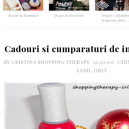
Rasfat de Duminica
Un gel de dus festiv
Despre o intalnire
frumoasa, intre ...
Cadouri si cumparaturi de i
BY
CRISTINA SHOPPING THERAPY
22:10:00
CHI
LUSH
,
ORLY