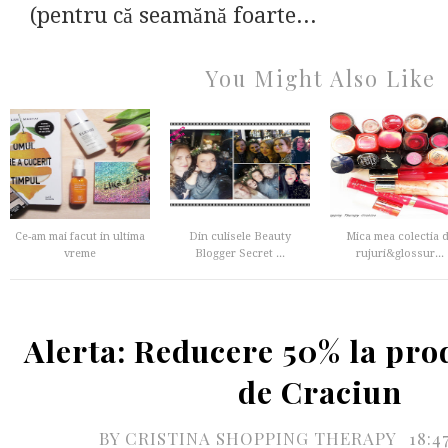
(pentru că seamănă foarte...
You Might Also Like
Ce-am mai facut in ultima
Din culisele Beauty
Mica mea colectia 
vreme
Blogger Secret ...
rujuri&glossur...
Alerta: Reducere 50% la pro
de Craciun
BY
CRISTINA SHOPPING THERAPY
18:4