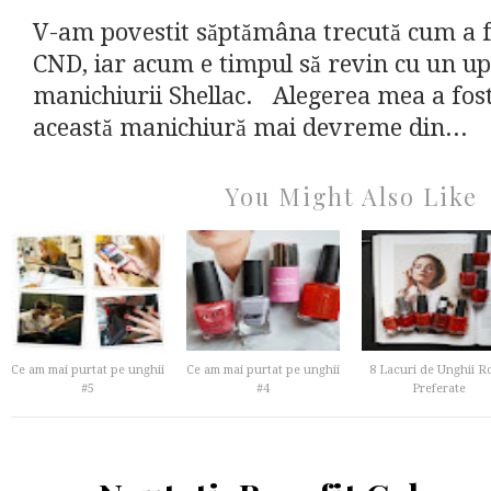
V-am povestit săptămâna trecută cum a f
CND, iar acum e timpul să revin cu un up
manichiurii Shellac. Alegerea mea a fost
această manichiură mai devreme din...
You Might Also Like
Ce am mai purtat pe unghii
Ce am mai purtat pe unghii
8 Lacuri de Unghii Ro
#5
#4
Preferate