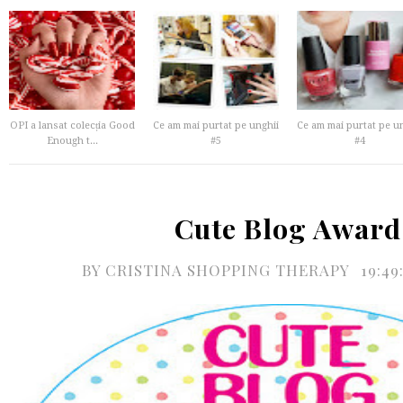
OPI a lansat colecția Good
Ce am mai purtat pe unghii
Ce am mai purtat pe u
Enough t...
#5
#4
Cute Blog Award
BY
CRISTINA SHOPPING THERAPY
19:4