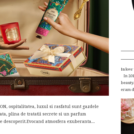
In lov
In 2015
beauty.
eram de
N, ospitalitatea, luxul si rasfatul sunt gazdele
ta, plina de tratatii secrete si un parfum
fie descoperit.Evocand atmosfera exuberanta...