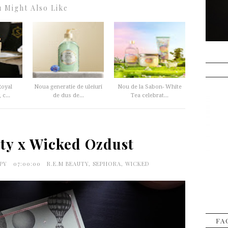
 Might Also Like
Royal
Noua generatie de uleiuri
Nou de la Sabon- White
c...
de dus de...
Tea celebrat...
uty x Wicked Ozdust
APY
07:00:00
R.E.M BEAUTY
,
SEPHORA
,
WICKED
FA