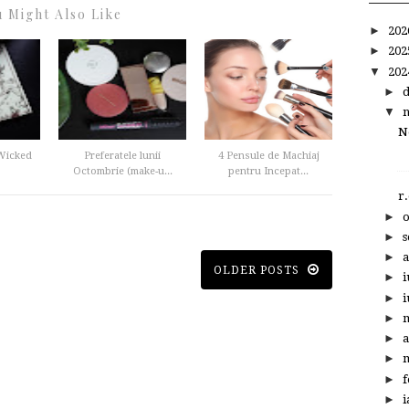
 Might Also Like
►
20
►
20
▼
20
►
▼
N
 Wicked
Preferatele lunii
4 Pensule de Machiaj
Octombrie (make-u...
pentru Incepat...
r
►
►
s
►
a
OLDER POSTS
►
i
►
i
►
►
a
►
m
►
f
►
i