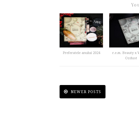
You
Preferatele anului 2024
r.e.m. Beauty x
Ozdust
NEWER POSTS