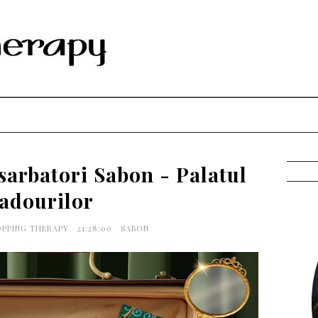
sarbatori Sabon - Palatul
adourilor
OPPING THERAPY
21:28:00
SABON