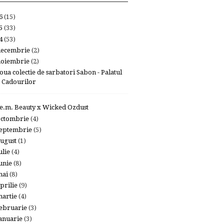
26
(15)
25
(33)
24
(53)
decembrie
(2)
noiembrie
(2)
oua colectie de sarbatori Sabon - Palatul
Cadourilor
.e.m. Beauty x Wicked Ozdust
octombrie
(4)
eptembrie
(5)
ugust
(1)
ulie
(4)
unie
(8)
mai
(8)
prilie
(9)
artie
(4)
ebruarie
(3)
anuarie
(3)