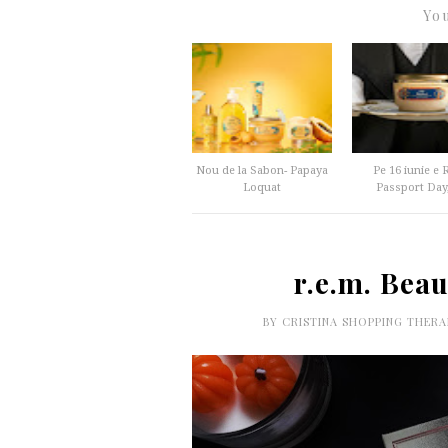
You
Nou de la Sabon- Papaya
Pe 16 iunie e 
Loquat
Passport Day, 
r.e.m. Bea
BY
CRISTINA SHOPPING THER