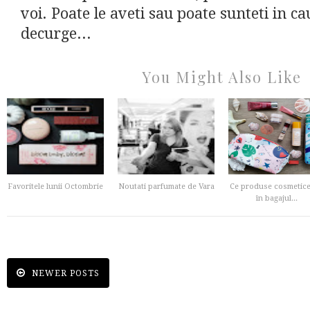
voi. Poate le aveti sau poate sunteti in c
decurge...
You Might Also Like
Favoritele lunii Octombrie
Noutati parfumate de Vara
Ce produse cosmetice
în bagajul...
NEWER POSTS