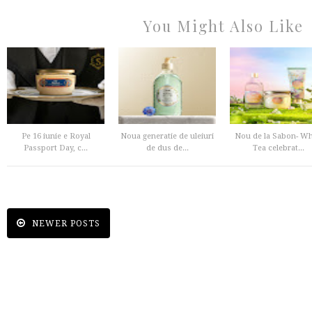
You Might Also Like
Pe 16 iunie e Royal
Noua generatie de uleiuri
Nou de la Sabon- Wh
Passport Day, c...
de dus de...
Tea celebrat...
NEWER POSTS