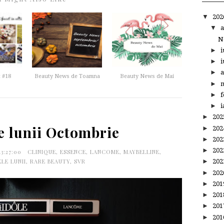
▼
20
▼
a
N
►
i
►
i
►
a
 #18
Beauty News de Toamna
Beauty News de Mai
►
m
►
f
►
i
►
20
e lunii Octombrie
►
20
►
20
►
20
23:27:00
CLINIQUE
,
ESSENCE
,
LANCOME
,
MAYBELLINE
,
LE LUNII
,
RARE BEAUTY
,
SVR
►
20
►
20
►
20
►
20
►
20
►
20