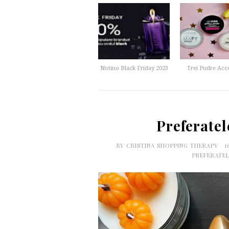
Notino Black Friday 2023
Trei Pudre Acce
Preferatel
BY
CRISTINA SHOPPING THERAPY
1
PREFERATEL