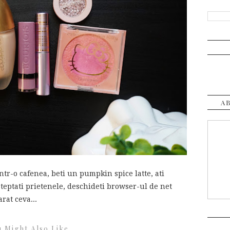
A
ntr-o cafenea, beti un pumpkin spice latte, ati
steptati prietenele, deschideti browser-ul de net
rat ceva...
 Might Also Like