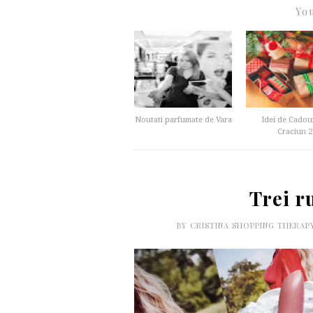
You
Noutati parfumate de Vara
Idei de Cadou
Craciun 2
Trei r
BY
CRISTINA SHOPPING THERA