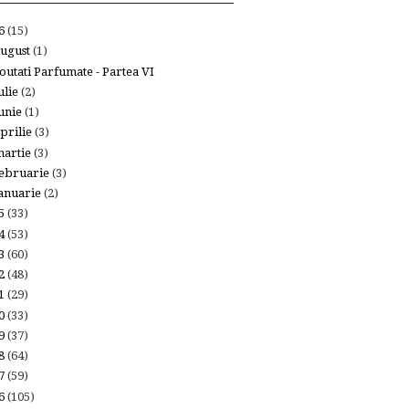
26
(15)
ugust
(1)
outati Parfumate - Partea VI
ulie
(2)
unie
(1)
prilie
(3)
artie
(3)
ebruarie
(3)
anuarie
(2)
25
(33)
24
(53)
23
(60)
22
(48)
21
(29)
20
(33)
19
(37)
18
(64)
17
(59)
16
(105)