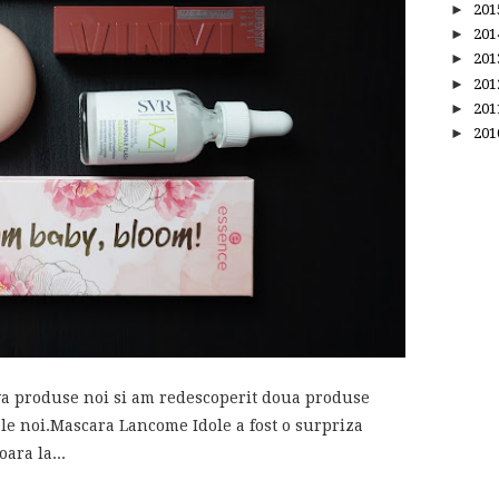
►
20
►
20
►
20
►
20
►
20
►
20
va produse noi si am redescoperit doua produse
ele noi.Mascara Lancome Idole a fost o surpriza
ara la...