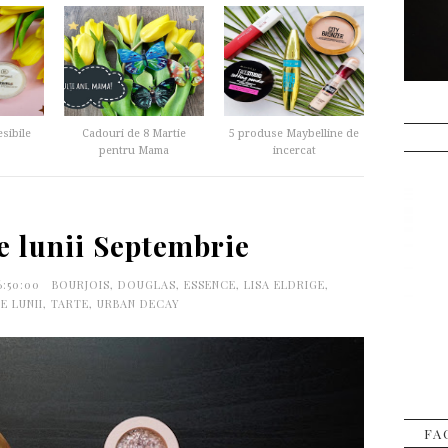
sibile
Cadouri de 8 Martie
5 produse Maybelline de
pentru Mama
incercat
e lunii Septembrie
6:50:00
BOURJOIS
,
DOUGLAS
,
ESSENCE
,
LISA ELDRIGE
,
E LUNII
,
TARTE
,
URBAN DECAY
FA