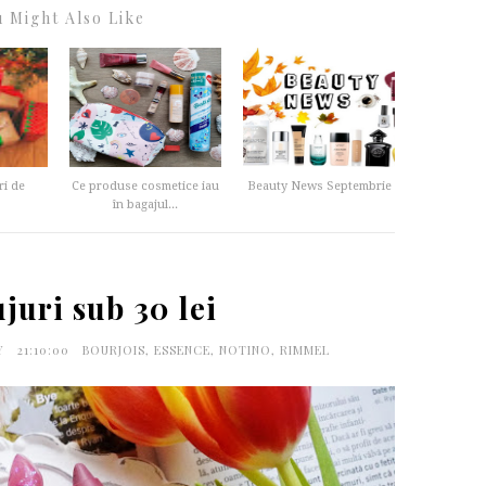
 Might Also Like
ri de
Ce produse cosmetice iau
Beauty News Septembrie
în bagajul...
ujuri sub 30 lei
PY
21:10:00
BOURJOIS
,
ESSENCE
,
NOTINO
,
RIMMEL