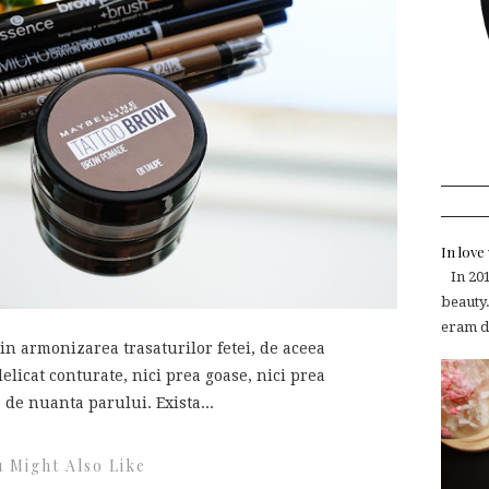
In lov
In 2015
beauty.
eram de
in armonizarea trasaturilor fetei, de aceea
delicat conturate, nici prea goase, nici prea
a de nuanta parului. Exista...
 Might Also Like