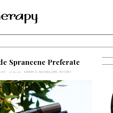
de Sprancene Preferate
RAPY
21:30:00
ESSENCE
,
MAYBELLINE
,
NOTINO