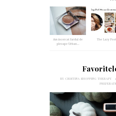
Am incercat fardul de
The Lazy Post
pleoape Urban...
Favoritel
BY
CRISTINA SHOPPING THERAPY
PREFERATE