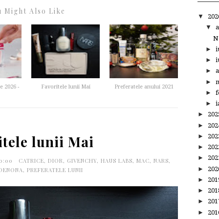
 Might Also Like
▼
20
▼
a
N
►
i
►
i
►
a
►
m
e 2026 -
Favoritele lunii Mai
Preferatele anului 2021
►
f
►
i
►
20
►
20
►
20
tele lunii Mai
►
20
►
20
0:00
CATRICE
,
DIOR
,
GIVENCHY
,
HAUS LABS
,
MAC
,
NARS
,
►
20
 DENONA
,
PREFERATELE LUNII
►
20
►
20
►
20
►
20