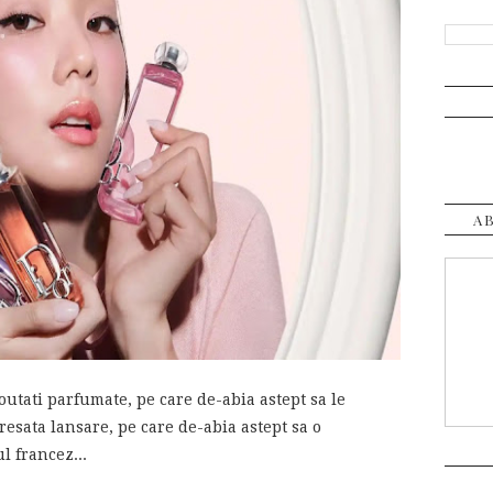
A
utati parfumate, pe care de-abia astept sa le
resata lansare, pe care de-abia astept sa o
l francez...