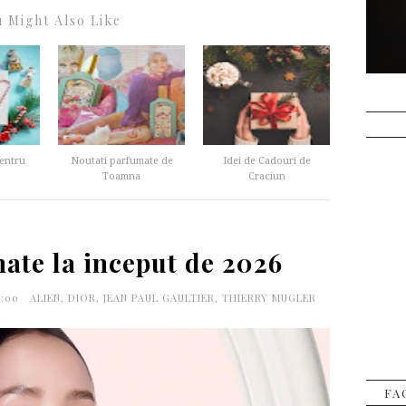
 Might Also Like
entru
Noutati parfumate de
Idei de Cadouri de
Toamna
Craciun
ate la inceput de 2026
8:00
ALIEN
,
DIOR
,
JEAN PAUL GAULTIER
,
THIERRY MUGLER
FA