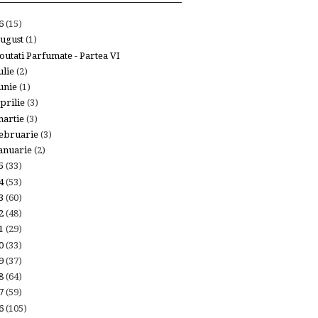
26
(15)
ugust
(1)
outati Parfumate - Partea VI
ulie
(2)
unie
(1)
prilie
(3)
artie
(3)
ebruarie
(3)
anuarie
(2)
25
(33)
24
(53)
23
(60)
22
(48)
21
(29)
20
(33)
19
(37)
18
(64)
17
(59)
16
(105)