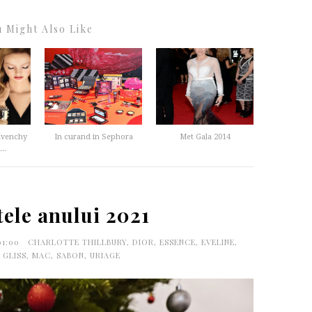
 Might Also Like
ivenchy
In curand in Sephora
Met Gala 2014
..
tele anului 2021
01:00
CHARLOTTE THILLBURY
,
DIOR
,
ESSENCE
,
EVELINE
,
,
GLISS
,
MAC
,
SABON
,
URIAGE