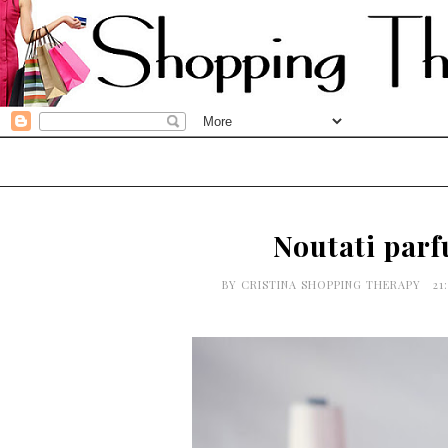
Noutati parf
BY
CRISTINA SHOPPING THERAPY
21