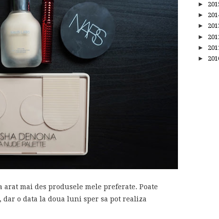
►
20
►
20
►
20
►
20
►
20
►
20
a arat mai des produsele mele preferate. Poate
, dar o data la doua luni sper sa pot realiza