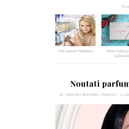
You
Trei Lansari Parfumate
Seturi Cadou p
Sarbatori
Noutati parfum
BY
CRISTINA SHOPPING THERAPY
21:0