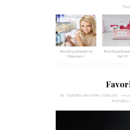
You
Noutati parfumate de
Noutati parfumat
Primavara I
Part IV
Favori
BY
CRISTINA SHOPPING THERAPY
09:0
NATASHA