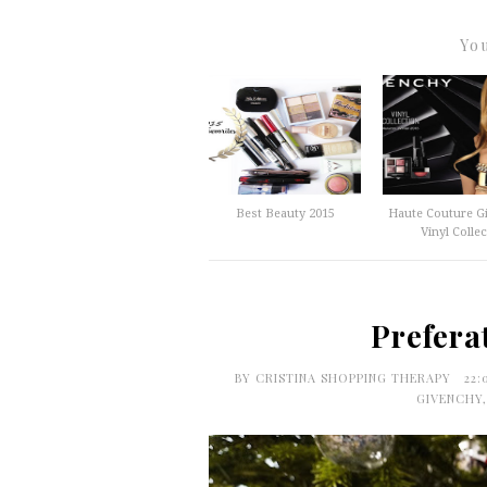
You
Best Beauty 2015
Haute Couture G
Vinyl Collec.
Prefera
BY
CRISTINA SHOPPING THERAPY
22:
GIVENCHY