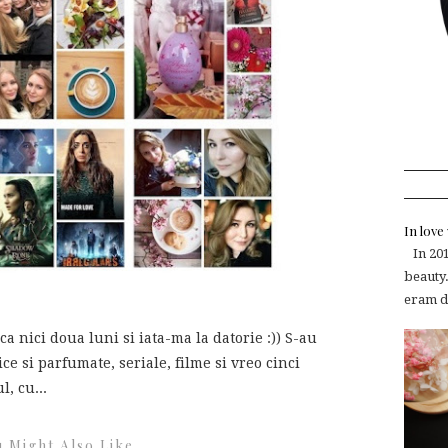
In lov
In 2015
beauty.
eram de
ca nici doua luni si iata-ma la datorie :)) S-au
e si parfumate, seriale, filme si vreo cinci
, cu...
 Might Also Like