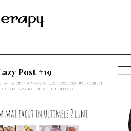
Lazy Post #19
0:00
AGENT PROVOCATEUR
,
BLUESKY
,
CERRUTI
,
CERRUTI
OOD
,
IZIA
,
LAZY SATURDAY POST
,
REPLICA