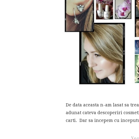
De data aceasta n-am lasat sa trea
adunat cateva descoperiri cosmetic
carti. Dar sa incepem cu inceputul
You