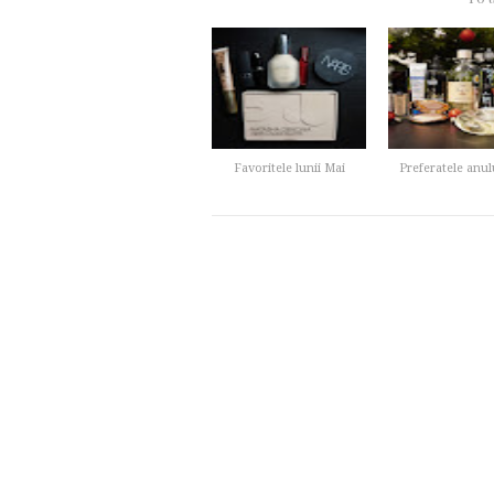
Favoritele lunii Mai
Preferatele anul