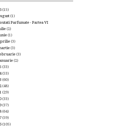
26
(15)
ugust
(1)
outati Parfumate - Partea VI
ulie
(2)
unie
(1)
prilie
(3)
artie
(3)
ebruarie
(3)
anuarie
(2)
25
(33)
24
(53)
23
(60)
22
(48)
21
(29)
20
(33)
19
(37)
18
(64)
17
(59)
16
(105)