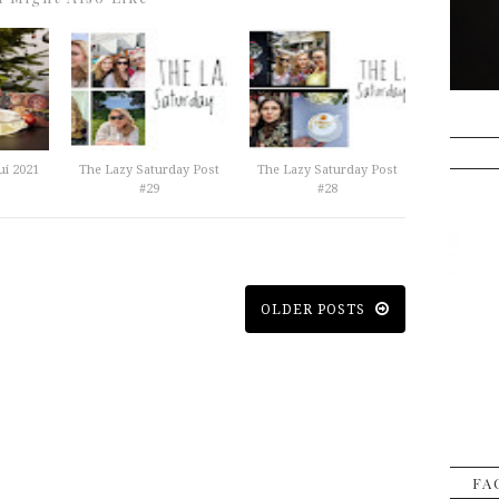
ui 2021
The Lazy Saturday Post
The Lazy Saturday Post
#29
#28
OLDER POSTS
FA