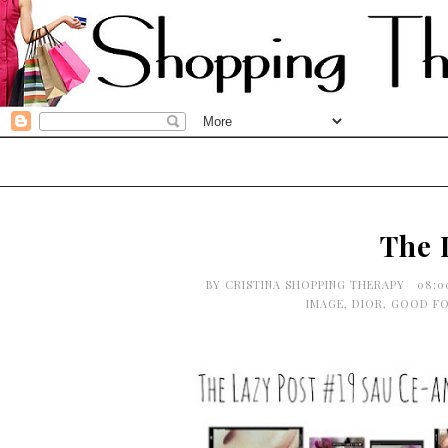
The 
BY
CRISTINA SHOPPING THERAPY
08:0
IMAGE
,
DIOR
,
GOOD F