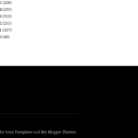
15
(208)
14
(203)
13
(310)
12
(253)
11
(207)
10
(46)
 By
Sora Templates
and
My Blogger Themes