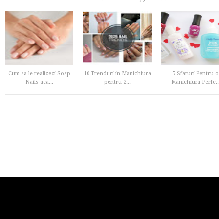
Cum sa le realizezi Soap
10 Trenduri in Manichiura
7 Sfaturi Pentru o
Nails aca...
pentru 2...
Manichiura Perfe..