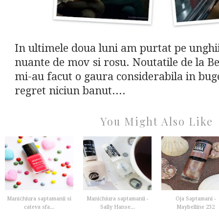
In ultimele doua luni am purtat pe unghi
nuante de mov si rosu. Noutatile de la Be
mi-au facut o gaura considerabila in bug
regret niciun banut....
You Might Also Like
Manichiura saptamanii si
Manichiura saptamanii -
Oja Saptamani -
cateva sfa...
Sally Hanse...
Maybelline 232