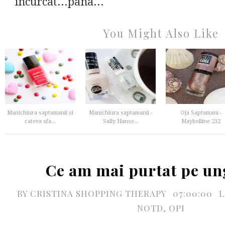
incurcat...pana...
You Might Also Like
Manichiura saptamanii si
Manichiura saptamanii -
Oja Saptamani -
cateva sfa...
Sally Hanse...
Maybelline 232
Ce am mai purtat pe un
BY
CRISTINA SHOPPING THERAPY
07:00:00
L
NOTD
,
OPI