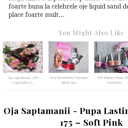
foarte buna la celebrele oje liquid sand d
place foarte mult...
You Might Also Like
Oja saptamanii - OPI
Orly Breathable Formula
OPI Infinite Shine 2
Cogeniality is...
All-In-One
Swatches
Oja Saptamanii - Pupa Lasti
175 – Soft Pink