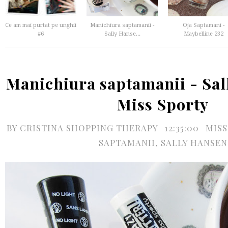
Ce am mai purtat pe unghii
Manichiura saptamanii -
Oja Saptamani -
#6
Sally Hanse...
Maybelline 232
Manichiura saptamanii - Sa
Miss Sporty
BY
CRISTINA SHOPPING THERAPY
12:35:00
MISS
SAPTAMANII
,
SALLY HANSEN