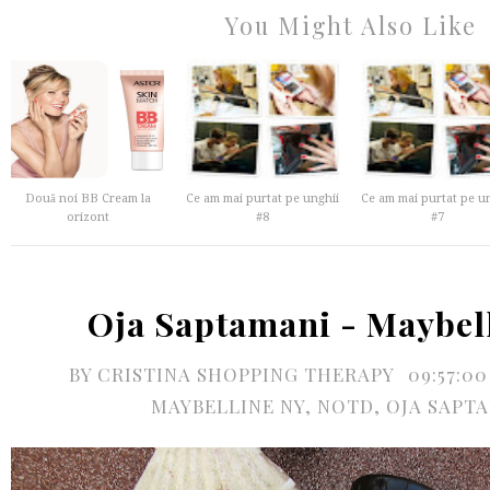
You Might Also Like
Două noi BB Cream la
Ce am mai purtat pe unghii
Ce am mai purtat pe u
orizont
#8
#7
Oja Saptamani - Maybell
BY
CRISTINA SHOPPING THERAPY
09:57:0
MAYBELLINE NY
,
NOTD
,
OJA SAPT