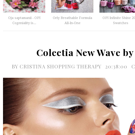
Oja saptamanii - OPI
Orly Breathable Formula
OPI Infinite Shine 2
Cogeniality is...
All-In-One
Swatches
Colectia New Wave b
BY
CRISTINA SHOPPING THERAPY
20:38:00