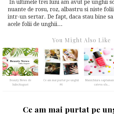
In ultimele trei luni am avut pe unghii scl
nuante de rosu, roz, albastru si niste folii
intr-un sertar. De fapt, daca stau bine s
acele folii de unghii...
You Might Also Like
Beauty News de
Ce am mai purtat pe unghii
Manichiura saptamani
Iulie/August
#6
cateva sfa...
Ce am mai purtat pe un