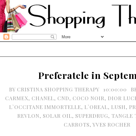
Preferatele in Septe
BY
CRISTINA SHOPPING THERAPY
10:00:00
B
CARMEX
,
CHANEL
,
CND
,
COCO NOIR
,
DIOR LUC
L`OCCITANE IMMORTELLE
,
L`OREAL
,
LUSH
,
PR
REVLON
,
SOLAR OIL
,
SUPERDRUG
,
TANGLE 
CARROTS
,
YVES ROCHER