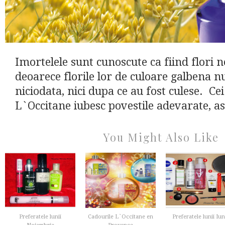
Imortelele sunt cunoscute ca fiind flori 
deoarece florile lor de culoare galbena nu
niciodata, nici dupa ce au fost culese. Cei
L`Occitane iubesc povestile adevarate, as
You Might Also Like
Preferatele lunii
Cadourile L`Occitane en
Preferatele lunii Iun