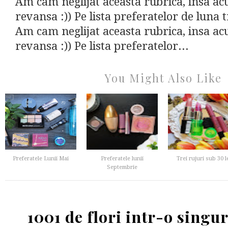
Am cam neglijat aceasta rubrica, insa ac
revansa :)) Pe lista preferatelor de luna t
Am cam neglijat aceasta rubrica, insa ac
revansa :)) Pe lista preferatelor...
You Might Also Like
Preferatele Lunii Mai
Preferatele lunii
Trei rujuri sub 30 l
Septembrie
1001 de flori intr-o singur