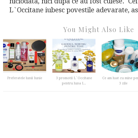
niciodata, nici dupa ce au fost culese. Cei
L`Occitane iubesc povestile adevarate, as
You Might Also Like
Preferatele lunii Iunie
3 promotii L`Occitane
Ce am luat cu mine pe
pentru luna I...
3 zile