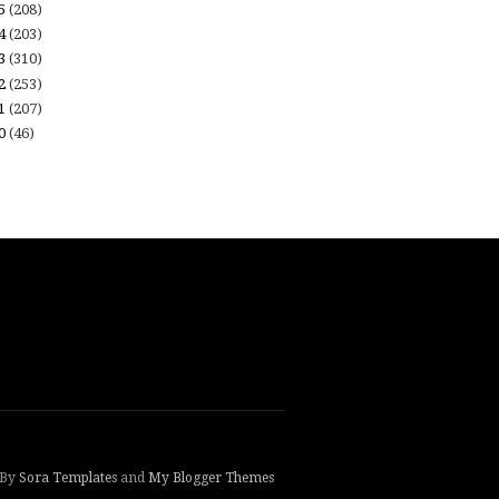
15
(208)
14
(203)
13
(310)
12
(253)
11
(207)
10
(46)
 By
Sora Templates
and
My Blogger Themes