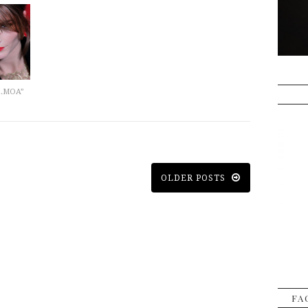
...MOA”
OLDER POSTS
FA