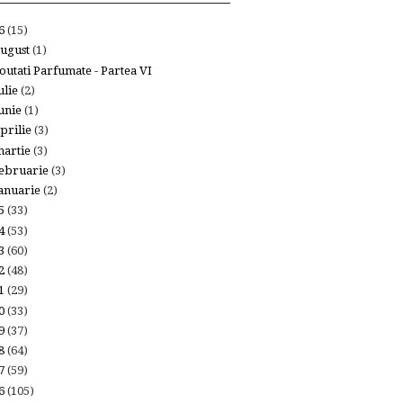
26
(15)
ugust
(1)
outati Parfumate - Partea VI
ulie
(2)
unie
(1)
prilie
(3)
artie
(3)
ebruarie
(3)
anuarie
(2)
25
(33)
24
(53)
23
(60)
22
(48)
21
(29)
20
(33)
19
(37)
18
(64)
17
(59)
16
(105)