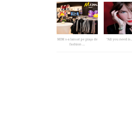
MIM s-a lansat pe piaţa de
“All you need is
fashion ...