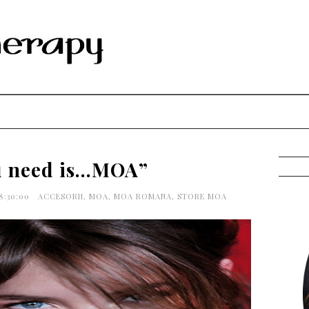
u need is...MOA”
8:30:00
ACCESORII
,
MOA
,
MOA ROMANA
,
STORE MOA