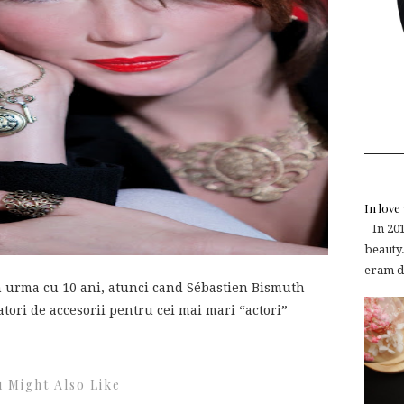
In lov
In 2015
beauty.
eram de
n urma cu 10 ani, atunci cand Sébastien Bismuth
atori de accesorii pentru cei mai mari “actori”
 Might Also Like