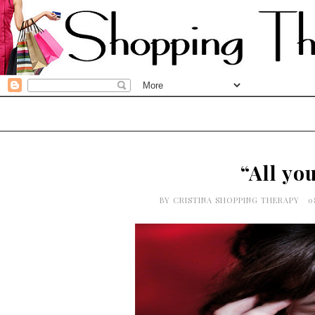
“All yo
BY
CRISTINA SHOPPING THERAPY
0