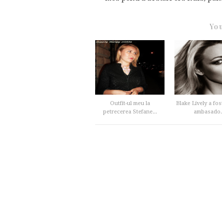
You
Outfit-ul meu la
Blake Lively a fos
petrecerea Stefane...
ambasado..