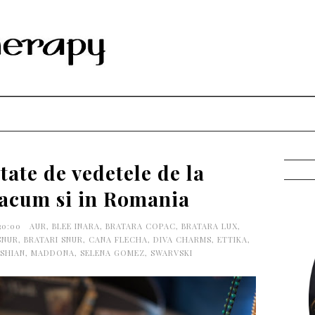
tate de vedetele de la
acum si in Romania
30:00
AUR
,
BLEE INARA
,
BRATARA COPAC
,
BRATARA LUX
,
SNUR
,
BRATARI SNUR
,
CANA FLECHA
,
DIVA CHARMS
,
ETTIKA
,
SHIAN
,
MADDONA
,
SELENA GOMEZ
,
SWARVSKI