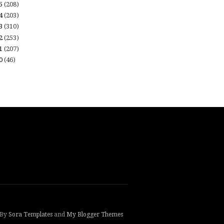
15
(208)
14
(203)
13
(310)
12
(253)
11
(207)
10
(46)
 By
Sora Templates
and
My Blogger Themes