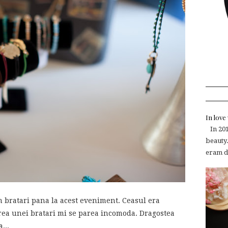
In lov
In 2015
beauty.
eram de
 bratari pana la acest eveniment. Ceasul era
rea unei bratari mi se parea incomoda. Dragostea
...