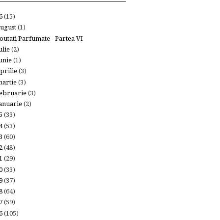
26
(15)
ugust
(1)
outati Parfumate - Partea VI
ulie
(2)
unie
(1)
prilie
(3)
artie
(3)
ebruarie
(3)
anuarie
(2)
25
(33)
24
(53)
23
(60)
22
(48)
21
(29)
20
(33)
19
(37)
18
(64)
17
(59)
16
(105)