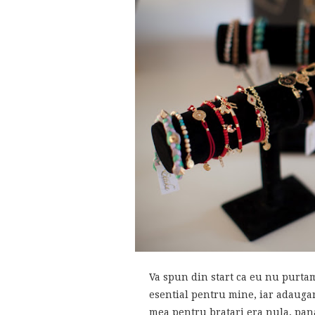
Va spun din start ca eu nu purtam
esential pentru mine, iar adauga
mea pentru bratari era nula, pana