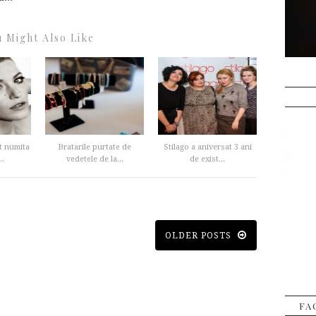
 Might Also Like
t numita
Bratarile purtate de
Stilago a aniversat 3 ani
.
vedetele de la...
de exist...
OLDER POSTS
FA