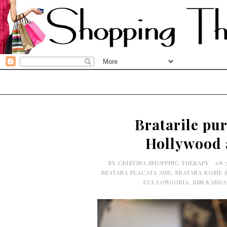
Bratarile pur
Hollywood 
BY
CRISTINA SHOPPING THERAPY
08:
BRATARA PLACATA AUR
,
BRATARA ROSIE 
EVA LONGORIA
,
KIM KARDA