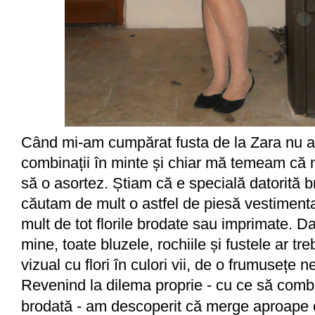
Când mi-am cumpărat fusta de la Zara nu 
combinații în minte și chiar mă temeam că 
să o asortez. Știam că e specială datorită br
căutam de mult o astfel de piesă vestimenta
mult de tot florile brodate sau imprimate. D
mine, toate bluzele, rochiile și fustele ar tr
vizual cu flori în culori vii, de o frumusețe n
Revenind la dilema proprie - cu ce să combi
brodată - am descoperit că merge aproape 