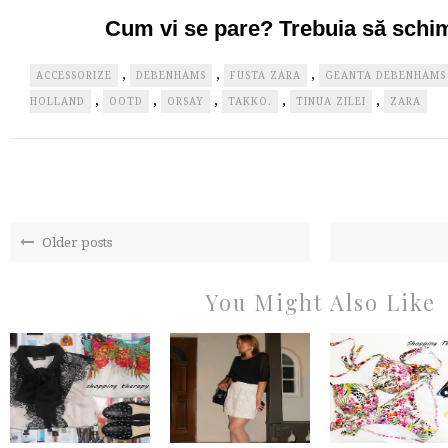
Cum vi se pare? Trebuia să sch
,
,
,
ACCESSORIZE
DEBENHAMS
FUSTA ZARA
GEANTA DEBENHAMS
,
,
,
,
,
HOLLAND
OOTD
ORSAY
TAKKO.
TINUA ZILEI
ZARA
Older posts
You Might Also Like