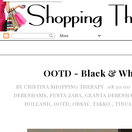
OOTD - Black & Wh
BY
CRISTINA SHOPPING THERAPY
08:30:00
DEBENHAMS
,
FUSTA ZARA
,
GEANTA DEBENH
HOLLAND
,
OOTD
,
ORSAY
,
TAKKO.
,
TINUA