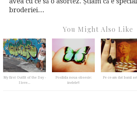
avea cu ce să o asortez. Știam că e special
broderiei...
You Might Also Like
My first Outfit of the Day -
Posibila noua obsesie:
Pe ce-am dat banii as
I love...
inelele!!