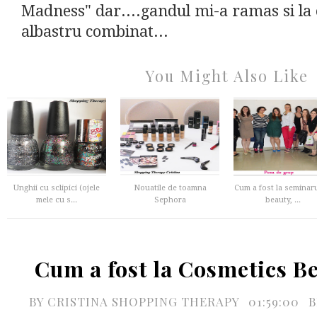
Madness" dar....gandul mi-a ramas si la
albastru combinat...
You Might Also Like
Unghii cu sclipici (ojele
Nouatile de toamna
Cum a fost la seminar
mele cu s...
Sephora
beauty, ...
Cum a fost la Cosmetics B
BY
CRISTINA SHOPPING THERAPY
01:59:00
B