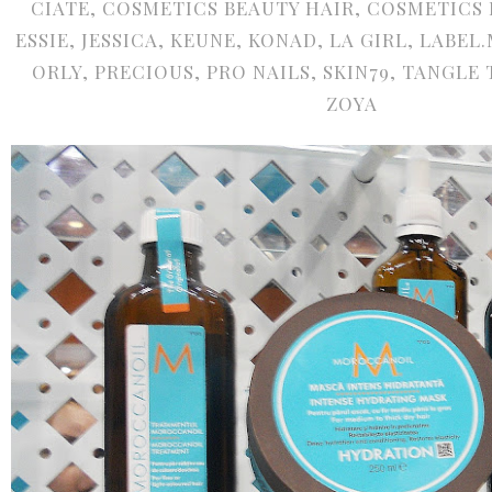
CIATE
,
COSMETICS BEAUTY HAIR
,
COSMETICS 
ESSIE
,
JESSICA
,
KEUNE
,
KONAD
,
LA GIRL
,
LABEL.
ORLY
,
PRECIOUS
,
PRO NAILS
,
SKIN79
,
TANGLE 
ZOYA