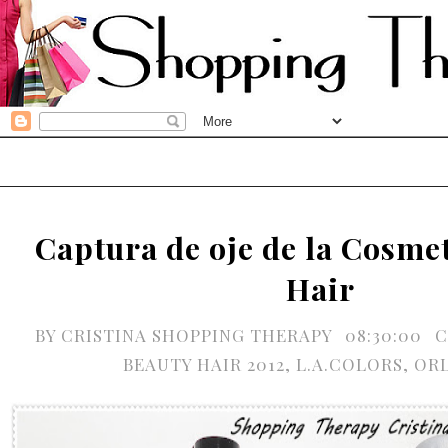
Captura de oje de la Cosme
Hair
BY
CRISTINA SHOPPING THERAPY
08:30:00
C
BEAUTY HAIR 2012
,
L.A.COLORS
,
ORL