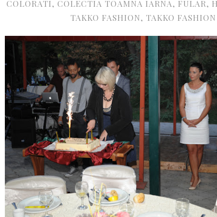
COLORATI
,
COLECTIA TOAMNA IARNA
,
FULAR
,
TAKKO FASHION
,
TAKKO FASHION 