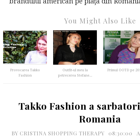
brandului american pe piaţa din România
You Might Also Like
Provocarea Takko
Outfit-ul meu la
Primul OOTD pe 20
Fashion
petrecerea Stefane...
Takko Fashion a sarbatorit
Romania
BY
CRISTINA SHOPPING THERAPY
08:30:00
A