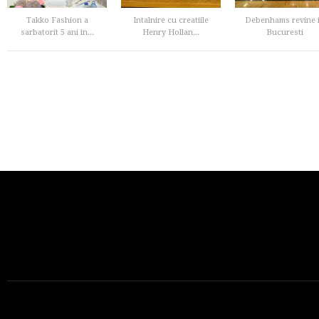
Takko Fashion a
Intalnire cu creatiile
Debenhams revine 
sarbatorit 5 ani in...
Henry Hollan...
Bucuresti