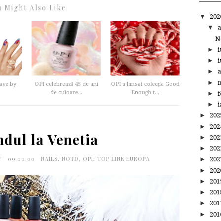
 Might Also Like
▼
20
▼
a
N
►
i
►
i
►
a
►
m
ave by
OPI celebrează 45 de ani
OPI a lansat colecția Good
de culoare...
Enough t...
►
f
►
i
►
20
►
20
dul la Venetia
►
20
►
20
PY
09:00:00
NAILS
,
NOTD
,
OPI
,
TOP LINE EUROPA
►
20
►
20
►
20
►
20
►
20
►
20