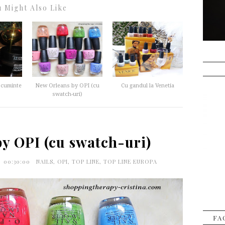
 Might Also Like
 cuminte
New Orleans by OPI (cu
Cu gandul la Venetia
swatch-uri)
y OPI (cu swatch-uri)
00:30:00
NAILS
,
OPI
,
TOP LINE
,
TOP LINE EUROPA
FA