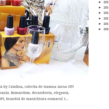
►
20
►
20
►
20
►
20
►
20
►
20
A by Catalina, colectia de toamna-iarna OPI
Romania. Romantism, decandenta, eleganta,
 OPI, brandul de manichiura numarul 1...