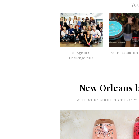
You
Joico Age of Cool
Pentru ca am fost
Challenge 2013
New Orleans b
BY
CRISTINA SHOPPING THERAPY