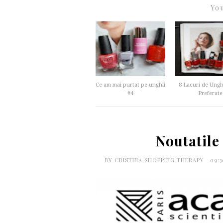
You
Ce am mai purtat pe unghii
8 Lacuri de Ungh
#4
Preferate
Noutatile
BY
CRISTINA SHOPPING THERAPY
09: