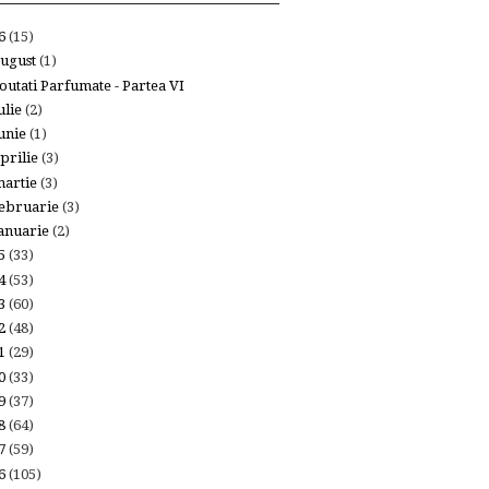
26
(15)
ugust
(1)
outati Parfumate - Partea VI
ulie
(2)
unie
(1)
prilie
(3)
artie
(3)
ebruarie
(3)
anuarie
(2)
25
(33)
24
(53)
23
(60)
22
(48)
21
(29)
20
(33)
19
(37)
18
(64)
17
(59)
16
(105)