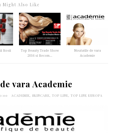
 Might Also Like
ii Rosii
Top Beauty Trade Show
Noutatile de vara
2016 si Recom...
Academie
 de vara Academie
30:00
ACADEMIE
,
SKINCARE
,
TOP LINE
,
TOP LINE EUROPA