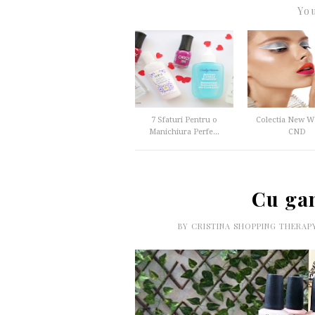
You
7 Sfaturi Pentru o
Colectia New W
Manichiura Perfe...
CND
Cu gan
BY
CRISTINA SHOPPING THERA