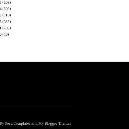
15
(208)
14
(203)
13
(310)
12
(253)
11
(207)
10
(46)
 By
Sora Templates
and
My Blogger Themes