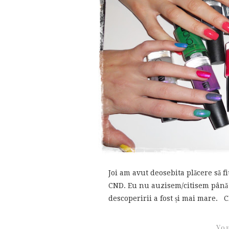
Joi am avut deosebita plăcere să fi
CND. Eu nu auzisem/citisem până 
descoperirii a fost și mai mare. C
You