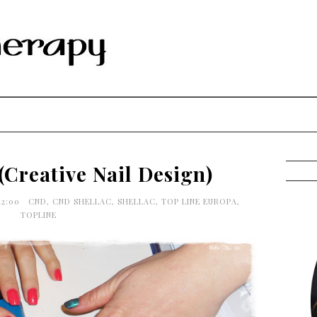
Creative Nail Design)
12:00
CND
,
CND SHELLAC
,
SHELLAC
,
TOP LINE EUROPA
,
TOPLINE