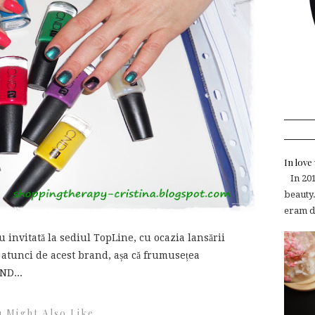
In lov
In 2015
beauty.
eram de
u invitată la sediul TopLine, cu ocazia lansării
atunci de acest brand, așa că frumusețea
ND...
 Might Also Like