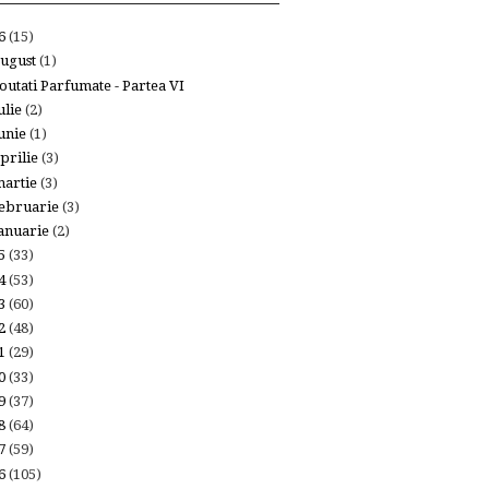
26
(15)
ugust
(1)
outati Parfumate - Partea VI
ulie
(2)
unie
(1)
prilie
(3)
artie
(3)
ebruarie
(3)
anuarie
(2)
25
(33)
24
(53)
23
(60)
22
(48)
21
(29)
20
(33)
19
(37)
18
(64)
17
(59)
16
(105)