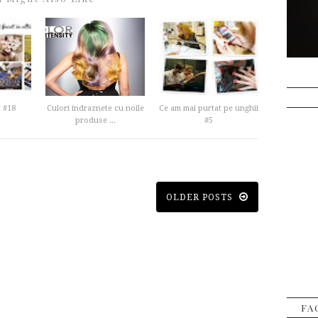
 #18
Culori indraznete cu noile
Ce am mai purtat pe unghii
produse ...
#5
OLDER POSTS
FA