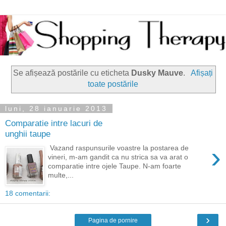
Se afișează postările cu eticheta
Dusky Mauve
.
Afișați
toate postările
luni, 28 ianuarie 2013
Comparatie intre lacuri de
unghii taupe
›
Vazand raspunsurile voastre la postarea de
vineri, m-am gandit ca nu strica sa va arat o
comparatie intre ojele Taupe. N-am foarte
multe,...
18 comentarii:
›
Pagina de pornire