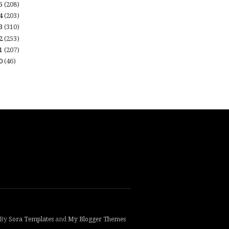
15
(208)
14
(203)
13
(310)
12
(253)
11
(207)
10
(46)
 By
Sora Templates
and
My Blogger Themes