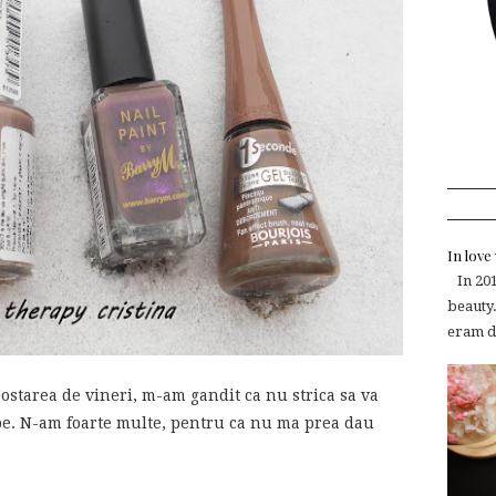
In lov
In 2015
beauty.
eram de
starea de vineri, m-am gandit ca nu strica sa va
upe. N-am foarte multe, pentru ca nu ma prea dau