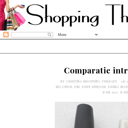
Comparatie intr
BY
CRISTINA SHOPPING THERAPY
08:
SECONDS
,
DM
,
DUPE BURJOIS
,
DUSKY MAU
S-HE 500
,
S-H