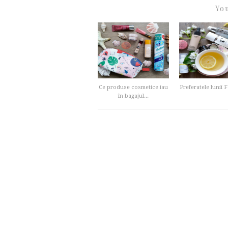
You
Ce produse cosmetice iau
Preferatele lunii 
în bagajul...