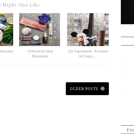
 Might Also Like
Februarie
Preferatele lunii
Oja Saptamanii - Bourjois
Noiembrie
04 Taupe ...
OLDER POSTS
FA