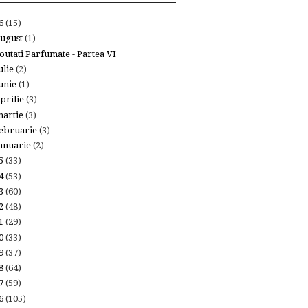
26
(15)
ugust
(1)
outati Parfumate - Partea VI
ulie
(2)
unie
(1)
prilie
(3)
artie
(3)
ebruarie
(3)
anuarie
(2)
25
(33)
24
(53)
23
(60)
22
(48)
21
(29)
20
(33)
19
(37)
18
(64)
17
(59)
16
(105)