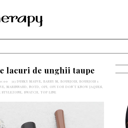
e lacuri de unghii taupe
30:00
313 DUSKY MAUVE
,
BARRY M
,
BOURJOIS
,
BOURJOIS 1
VE
,
MARINNAUD
,
NOTD
,
OPI
,
OPI YOU DON`T KNOW JAQUES
,
E STYLEZONE
,
SWATCH
,
TOP LINE