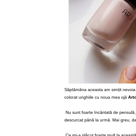
Săptămâna aceasta am simțit nevoia 
colorat unghiile cu noua mea ojă
Art
Nu sunt foarte încântată de pensulă,
descurcat până la urmă. Mai greu, da
Ce mi-a plăcut foarte mult la aceast