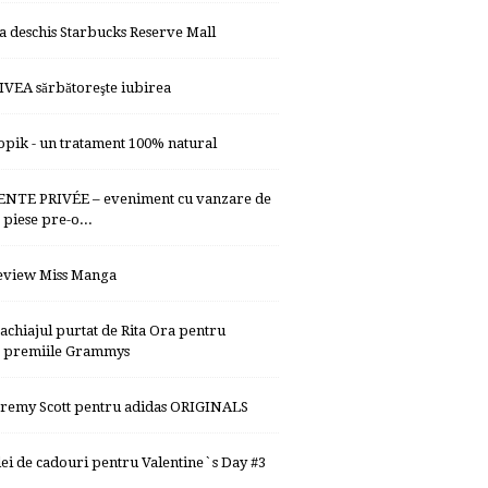
-a deschis Starbucks Reserve Mall
IVEA sărbătoreşte iubirea
topik - un tratament 100% natural
ENTE PRIVÉE – eveniment cu vanzare de
piese pre-o...
eview Miss Manga
achiajul purtat de Rita Ora pentru
premiile Grammys
eremy Scott pentru adidas ORIGINALS
dei de cadouri pentru Valentine`s Day #3