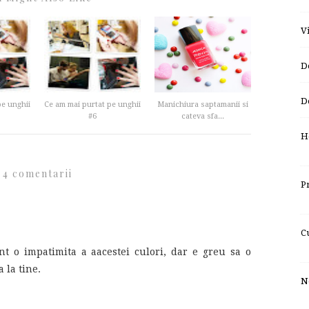
V
D
D
pe unghii
Ce am mai purtat pe unghii
Manichiura saptamanii si
#6
cateva sfa...
H
4 comentarii
P
C
t o impatimita a aacestei culori, dar e greu sa o
 la tine.
No