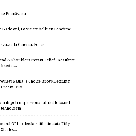
ine Primăvara
e 80 de ani, La vie est belle cu Lancôme
e vazut la Cinema: Focus
ead & Shoulders Instant Relief - Rezultate
imedia...
review Paula`s Choice Brow-Defining
Cream Duo
um iti poti impresiona iubitul folosind
tehnologia
utati OPI: colectia editie limitata Fifty
Shades...