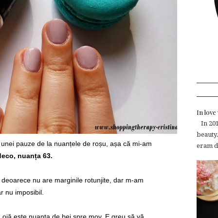
In lov
In 2015
beauty.
unei pauze de la nuanțele de roșu, așa că mi-am
eram de
deco, nuanța 63.
 deoarece nu are marginile rotunjite, dar m-am
r nu imposibil.
ă ojă este nuanța de bej spre mov. E greu să vă