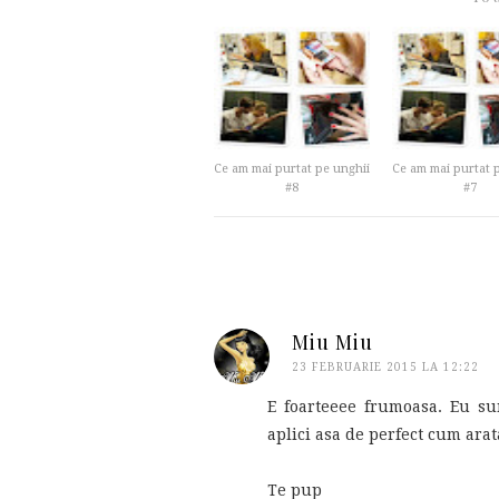
Ce am mai purtat pe unghii
Ce am mai purtat 
#8
#7
Miu Miu
23 FEBRUARIE 2015 LA 12:22
E foarteeee frumoasa. Eu sun
aplici asa de perfect cum arata
Te pup