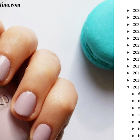
►
20
►
20
►
20
►
20
►
20
►
20
►
20
►
20
►
20
►
20
►
20
▼
20
►
►
►
►
s
►
a
►
i
►
i