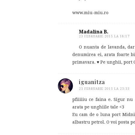
www.miu-miu.ro
Madalina B.
23 FEBRUARIE 2015 LA 18:17
O nuanta de lavanda, dar 
denumirea ei, arata foarte bi
primavara. ♥ Pe unghii, port C
iguanitza
23 FEBRUARIE 2015 LA 23:33
pfiiiiiu ce faina e. Sigur n
arata pe unghiile tale <3
Eu cam de o luna port Midnig
albastru petrol. O voi posta p