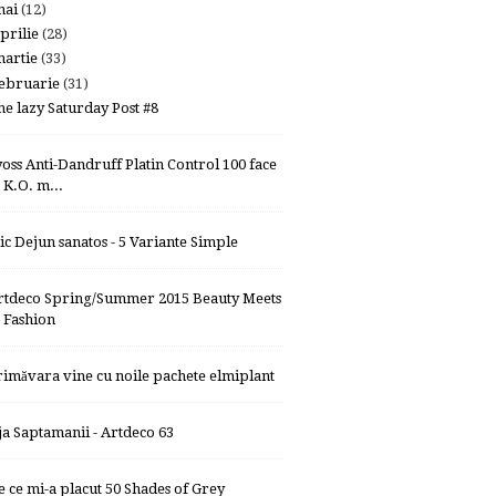
mai
(12)
prilie
(28)
artie
(33)
ebruarie
(31)
he lazy Saturday Post #8
yoss Anti-Dandruff Platin Control 100 face
K.O. m...
ic Dejun sanatos - 5 Variante Simple
rtdeco Spring/Summer 2015 Beauty Meets
Fashion
rimăvara vine cu noile pachete elmiplant
ja Saptamanii - Artdeco 63
e ce mi-a placut 50 Shades of Grey