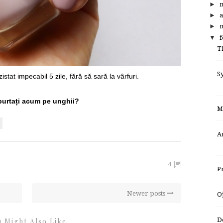
►
►
a
►
m
▼
f
T
S
stat impecabil 5 zile, fără să sară la vârfuri.
purtați acum pe unghii?
M
A
4
P
Newer posts
O
D
 Might Also Like