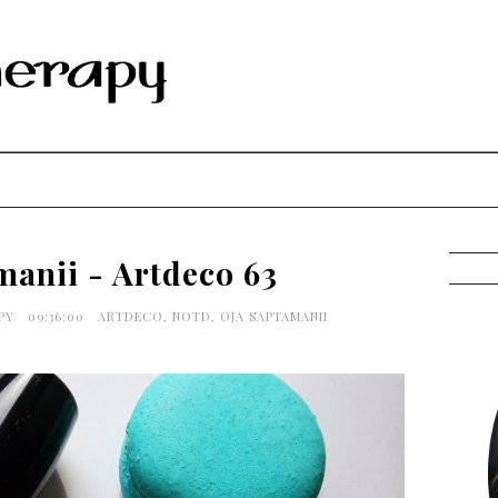
manii - Artdeco 63
APY
09:36:00
ARTDECO
,
NOTD
,
OJA SAPTAMANII