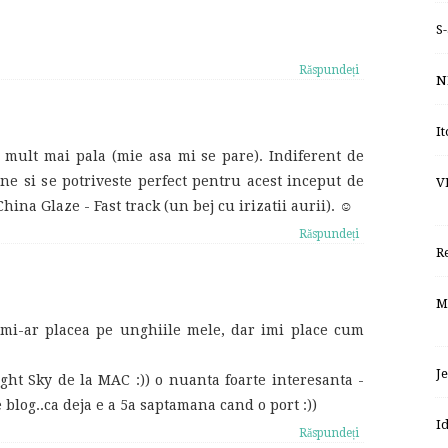
S
Răspundeți
N
I
mult mai pala (mie asa mi se pare). Indiferent de
ne si se potriveste perfect pentru acest inceput de
V
hina Glaze - Fast track (un bej cu irizatii aurii). ☺
Răspundeți
R
M
u mi-ar placea pe unghiile mele, dar imi place cum
J
ht Sky de la MAC :)) o nuanta foarte interesanta -
e blog..ca deja e a 5a saptamana cand o port :))
I
Răspundeți