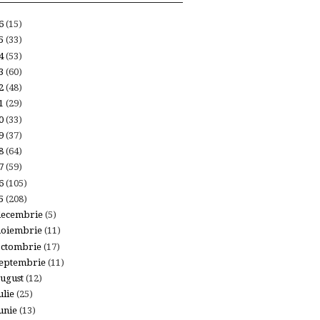
26
(15)
25
(33)
24
(53)
23
(60)
22
(48)
21
(29)
20
(33)
19
(37)
18
(64)
17
(59)
16
(105)
15
(208)
decembrie
(5)
noiembrie
(11)
octombrie
(17)
eptembrie
(11)
ugust
(12)
ulie
(25)
unie
(13)