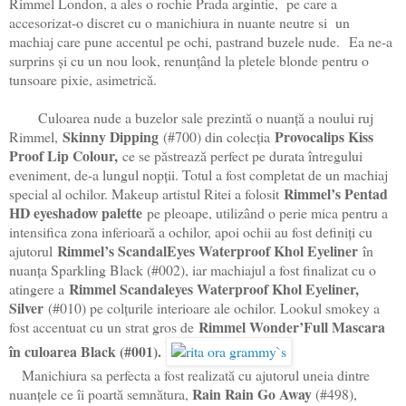
Rimmel London, a ales o rochie Prada argintie, pe care a
accesorizat-o discret cu o manichiura in nuante neutre si un
machiaj care pune accentul pe ochi, pastrand buzele nude. Ea ne-a
surprins și cu un nou look, renunțând la pletele blonde pentru o
tunsoare pixie, asimetrică.
Culoarea nude a buzelor sale prezintă o nuanţă a noului ruj
Skinny Dipping
Provocalips Kiss
Rimmel,
(#700) din colecţia
Proof Lip Colour,
ce se păstrează perfect pe durata întregului
eveniment, de-a lungul nopţii. Totul a fost completat de un machiaj
Rimmel’s Pentad
special al ochilor. Makeup artistul Ritei a folosit
HD eyeshadow palette
pe pleoape, utilizând o perie mica pentru a
intensifica zona inferioară a ochilor, apoi ochii au fost definiţi cu
Rimmel’s ScandalEyes Waterproof Khol Eyeliner
ajutorul
în
nuanţa Sparkling Black (#002), iar machiajul a fost finalizat cu o
Rimmel Scandaleyes Waterproof Khol Eyeliner,
atingere a
Silver
(#010) pe colţurile interioare ale ochilor. Lookul smokey a
Rimmel Wonder’Full Mascara
fost accentuat cu un strat gros de
în culoarea Black (#001).
Manichiura sa perfecta a fost realizată cu ajutorul uneia dintre
Rain Rain Go Away
nuanţele ce îi poartă semnătura,
(#498),