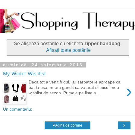
Se afișează postările cu eticheta
zipper handbag
.
Afișați toate postările
duminică, 24 noiembrie 2013
My Winter Wishlist
Daca tot a venit frigul, iar sarbatorile aproape ca
›
bat la usa, m-am gandit sa va arat si micul meu
wishlist de sezon. Primele pe lista s...
Un comentariu:
›
Pagina de pornire